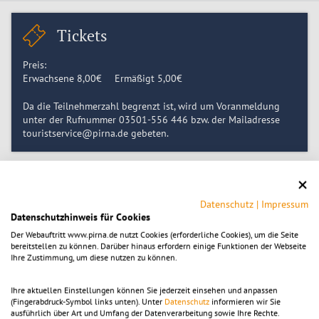
Tickets
Preis:
Erwachsene
8,00
€
Ermäßigt
5,00
€
Da die Teilnehmerzahl begrenzt ist, wird um Voranmeldung
unter der Rufnummer 03501-556 446 bzw. der Mailadresse
touristservice@pirna.de gebeten.
Zeitpunkt
Datenschutz
|
Impressum
Datenschutzhinweis für Cookies
Samstag 11.07.2026, 11:00
-
12:30
Samstag 18.07.2026, 11:00
Der Webauftritt www.pirna.de nutzt Cookies (erforderliche Cookies), um die Seite
Samstag 25.07.2026, 11:00
bereitstellen zu können. Darüber hinaus erfordern einige Funktionen der Webseite
Ihre Zustimmung, um diese nutzen zu können.
Samstag 01.08.2026, 11:00
Samstag 08.08.2026, 11:00
Samstag 15.08.2026, 11:00
Ihre aktuellen Einstellungen können Sie jederzeit einsehen und anpassen
Samstag 22.08.2026, 11:00
(Fingerabdruck-Symbol links unten). Unter
Datenschutz
informieren wir Sie
Samstag 29.08.2026, 11:00
ausführlich über Art und Umfang der Datenverarbeitung sowie Ihre Rechte.