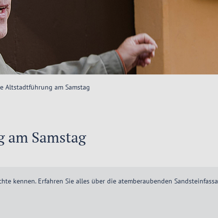
he Altstadtführung am Samstag
ng am Samstag
chte kennen. Erfahren Sie alles über die atemberaubenden Sandsteinfass