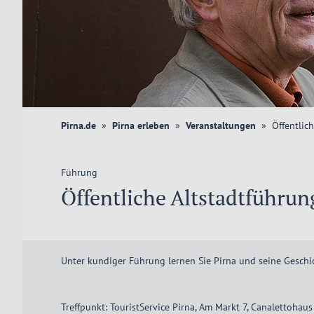
Pirna.de
Pirna erleben
Veranstaltungen
Öffentlic
Führung
Öffentliche Altstadtführu
Unter kundiger Führung lernen Sie Pirna und seine Geschi
Treffpunkt: TouristService Pirna, Am Markt 7, Canalettohaus