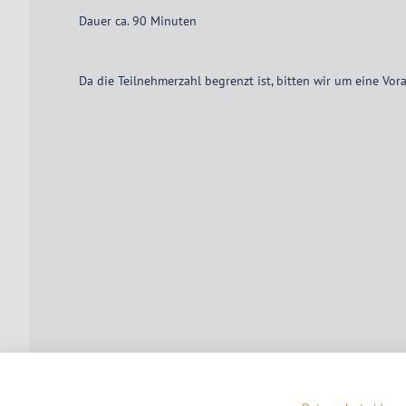
Dauer ca. 90 Minuten
Da die Teilnehmerzahl begrenzt ist, bitten wir um eine V