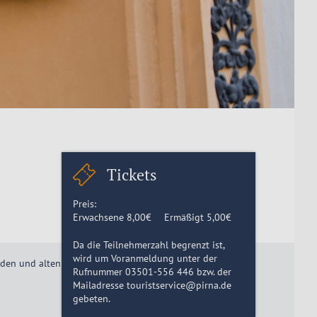
Tickets
Preis:
Erwachsene
8,00
€
Ermäßigt
5,00
€
Da die Teilnehmerzahl begrenzt ist,
wird um Voranmeldung unter der
aden und alten Kaufmannshäuser der Pirnaer Altstadt.
Rufnummer 03501-556 446 bzw. der
Mailadresse touristservice@pirna.de
gebeten.