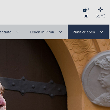
DE
31
℃
adtinfo
Leben in Pirna
Pirna erleben