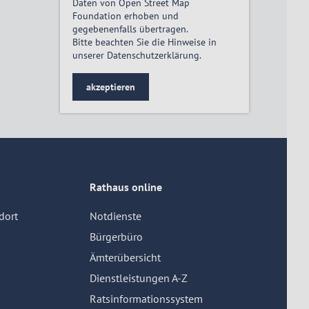
Daten von Open Street Map
Foundation erhoben und
gegebenenfalls übertragen.
Bitte beachten Sie die Hinweise in
unserer
Datenschutzerklärung
.
akzeptieren
Rathaus online
dort
Notdienste
Bürgerbüro
Ämterübersicht
Dienstleistungen A-Z
Ratsinformationssystem