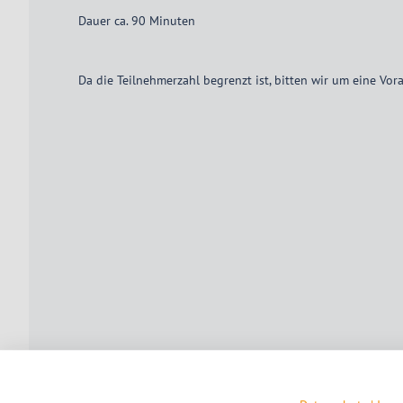
Dauer ca. 90 Minuten
Da die Teilnehmerzahl begrenzt ist, bitten wir um eine V