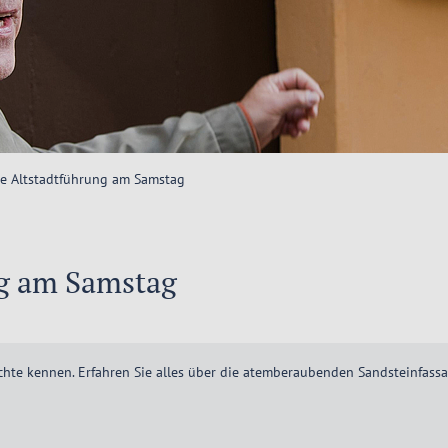
he Altstadtführung am Samstag
ng am Samstag
chte kennen. Erfahren Sie alles über die atemberaubenden Sandsteinfass