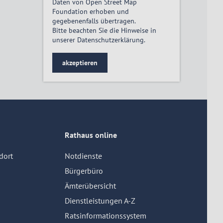
Daten von Open Street Map
Foundation erhoben und
gegebenenfalls übertragen.
Bitte beachten Sie die Hinweise in
unserer
Datenschutzerklärung
.
akzeptieren
Rathaus online
dort
Notdienste
Bürgerbüro
Ämterübersicht
Dienstleistungen A-Z
Ratsinformationssystem