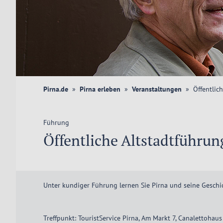
Pirna.de
Pirna erleben
Veranstaltungen
Öffentlic
Führung
Öffentliche Altstadtführu
Unter kundiger Führung lernen Sie Pirna und seine Geschi
Treffpunkt: TouristService Pirna, Am Markt 7, Canalettohaus