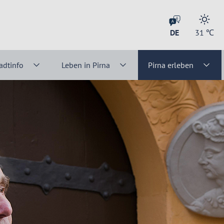
DE
31
℃
adtinfo
Leben in Pirna
Pirna erleben