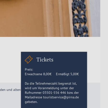
Tickets
Preis:
Erwachsene
8,00
€
Ermäßigt
5,00
€
Da die Teilnehmerzahl begrenzt ist,
wird um Voranmeldung unter der
aden und alten Kaufmannshäuser der Pirnaer Altstadt.
Rufnummer 03501-556 446 bzw. der
Mailadresse touristservice@pirna.de
gebeten.