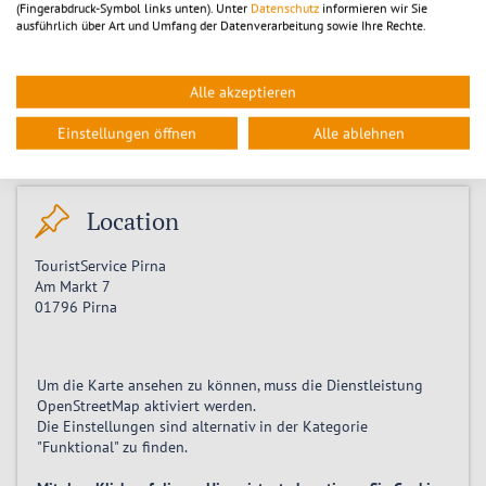
(Fingerabdruck-Symbol links unten). Unter
Datenschutz
informieren wir Sie
Montag 14.09.2026, 14:00
ausführlich über Art und Umfang der Datenverarbeitung sowie Ihre Rechte.
Montag 21.09.2026, 14:00
Montag 28.09.2026, 14:00
Montag 05.10.2026, 14:00
Alle akzeptieren
Montag 12.10.2026, 14:00
Montag 19.10.2026, 14:00
Einstellungen öffnen
Alle ablehnen
Montag 26.10.2026, 14:00
Location
TouristService Pirna
Am Markt 7
01796
Pirna
Um die Karte ansehen zu können, muss die Dienstleistung
OpenStreetMap
aktiviert
werden.
Die Einstellungen sind alternativ in der Kategorie
"Funktional" zu finden.