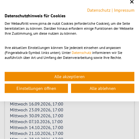
Mittwoch 20.05.2026, 17:00
Mittwoch 27.05.2026, 17:00
Datenschutz
|
Impressum
Mittwoch 03.06.2026, 17:00
Datenschutzhinweis für Cookies
Mittwoch 10.06.2026, 17:00
Der Webauftritt www.pirna.de nutzt Cookies (erforderliche Cookies), um die Seite
Mittwoch 17.06.2026, 17:00
bereitstellen zu können. Darüber hinaus erfordern einige Funktionen der Webseite
Mittwoch 24.06.2026, 17:00
Ihre Zustimmung, um diese nutzen zu können.
Mittwoch 01.07.2026, 17:00
Mittwoch 08.07.2026, 17:00
Ihre aktuellen Einstellungen können Sie jederzeit einsehen und anpassen
Mittwoch 15.07.2026, 17:00
(Fingerabdruck-Symbol links unten). Unter
Datenschutz
informieren wir Sie
Mittwoch 22.07.2026, 17:00
ausführlich über Art und Umfang der Datenverarbeitung sowie Ihre Rechte.
Mittwoch 29.07.2026, 17:00
Mittwoch 05.08.2026, 17:00
Mittwoch 12.08.2026, 17:00
Alle akzeptieren
Mittwoch 19.08.2026, 17:00
Mittwoch 26.08.2026, 17:00
Einstellungen öffnen
Alle ablehnen
Mittwoch 02.09.2026, 17:00
Mittwoch 09.09.2026, 17:00
Mittwoch 16.09.2026, 17:00
Mittwoch 23.09.2026, 17:00
Mittwoch 30.09.2026, 17:00
Mittwoch 07.10.2026, 17:00
Mittwoch 14.10.2026, 17:00
Mittwoch 21.10.2026, 17:00