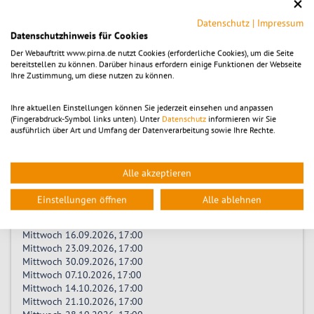
Mittwoch 20.05.2026, 17:00
Mittwoch 27.05.2026, 17:00
Datenschutz
|
Impressum
Mittwoch 03.06.2026, 17:00
Datenschutzhinweis für Cookies
Mittwoch 10.06.2026, 17:00
Der Webauftritt www.pirna.de nutzt Cookies (erforderliche Cookies), um die Seite
Mittwoch 17.06.2026, 17:00
bereitstellen zu können. Darüber hinaus erfordern einige Funktionen der Webseite
Mittwoch 24.06.2026, 17:00
Ihre Zustimmung, um diese nutzen zu können.
Mittwoch 01.07.2026, 17:00
Mittwoch 08.07.2026, 17:00
Ihre aktuellen Einstellungen können Sie jederzeit einsehen und anpassen
Mittwoch 15.07.2026, 17:00
(Fingerabdruck-Symbol links unten). Unter
Datenschutz
informieren wir Sie
Mittwoch 22.07.2026, 17:00
ausführlich über Art und Umfang der Datenverarbeitung sowie Ihre Rechte.
Mittwoch 29.07.2026, 17:00
Mittwoch 05.08.2026, 17:00
Mittwoch 12.08.2026, 17:00
Alle akzeptieren
Mittwoch 19.08.2026, 17:00
Mittwoch 26.08.2026, 17:00
Einstellungen öffnen
Alle ablehnen
Mittwoch 02.09.2026, 17:00
Mittwoch 09.09.2026, 17:00
Mittwoch 16.09.2026, 17:00
Mittwoch 23.09.2026, 17:00
Mittwoch 30.09.2026, 17:00
Mittwoch 07.10.2026, 17:00
Mittwoch 14.10.2026, 17:00
Mittwoch 21.10.2026, 17:00