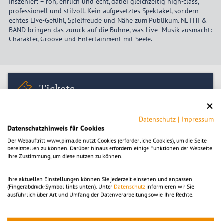
inszeniert – roh, ehrlich und echt, dabei gleichzeitig high-class,
professionell und stilvoll. Kein aufgesetztes Spektakel, sondern
echtes Live-Gefühl, Spielfreude und Nähe zum Publikum. NETHI &
BAND bringen das zurück auf die Bühne, was Live- Musik ausmacht:
Charakter, Groove und Entertainment mit Seele.
Tickets
Preis:
Erwachsene
24,00
€
Ermäßigt
22,00
€
Datenschutz
|
Impressum
Datenschutzhinweis für Cookies
Der Webauftritt www.pirna.de nutzt Cookies (erforderliche Cookies), um die Seite
Tickets kaufen
bereitstellen zu können. Darüber hinaus erfordern einige Funktionen der Webseite
Ihre Zustimmung, um diese nutzen zu können.
Ihre aktuellen Einstellungen können Sie jederzeit einsehen und anpassen
Zeitpunkt
(Fingerabdruck-Symbol links unten). Unter
Datenschutz
informieren wir Sie
ausführlich über Art und Umfang der Datenverarbeitung sowie Ihre Rechte.
Freitag 22.05.2026, 20:00
-
22:00