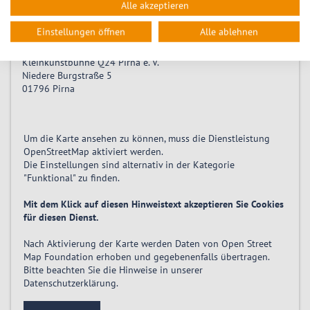
Alle akzeptieren
Location
Einstellungen öffnen
Alle ablehnen
Kleinkunstbühne Q24 Pirna e. V.
Niedere Burgstraße 5
01796
Pirna
Um die Karte ansehen zu können, muss die Dienstleistung
OpenStreetMap
aktiviert
werden.
Die Einstellungen sind alternativ in der Kategorie
"Funktional" zu finden.
Mit dem Klick auf diesen Hinweistext akzeptieren Sie Cookies
für diesen Dienst.
Nach Aktivierung der Karte werden Daten von Open Street
Map Foundation erhoben und gegebenenfalls übertragen.
Bitte beachten Sie die Hinweise in unserer
Datenschutzerklärung
.