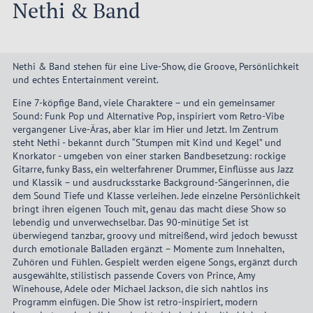
Nethi & Band
Nethi & Band stehen für eine Live-Show, die Groove, Persönlichkeit
und echtes Entertainment vereint.
Eine 7-köpfige Band, viele Charaktere – und ein gemeinsamer
Sound: Funk Pop und Alternative Pop, inspiriert vom Retro-Vibe
vergangener Live-Äras, aber klar im Hier und Jetzt. Im Zentrum
steht Nethi - bekannt durch “Stumpen mit Kind und Kegel” und
Knorkator - umgeben von einer starken Bandbesetzung: rockige
Gitarre, funky Bass, ein welterfahrener Drummer, Einflüsse aus Jazz
und Klassik – und ausdrucksstarke Background-Sängerinnen, die
dem Sound Tiefe und Klasse verleihen. Jede einzelne Persönlichkeit
bringt ihren eigenen Touch mit, genau das macht diese Show so
lebendig und unverwechselbar. Das 90-minütige Set ist
überwiegend tanzbar, groovy und mitreißend, wird jedoch bewusst
durch emotionale Balladen ergänzt – Momente zum Innehalten,
Zuhören und Fühlen. Gespielt werden eigene Songs, ergänzt durch
ausgewählte, stilistisch passende Covers von Prince, Amy
Winehouse, Adele oder Michael Jackson, die sich nahtlos ins
Programm einfügen. Die Show ist retro-inspiriert, modern