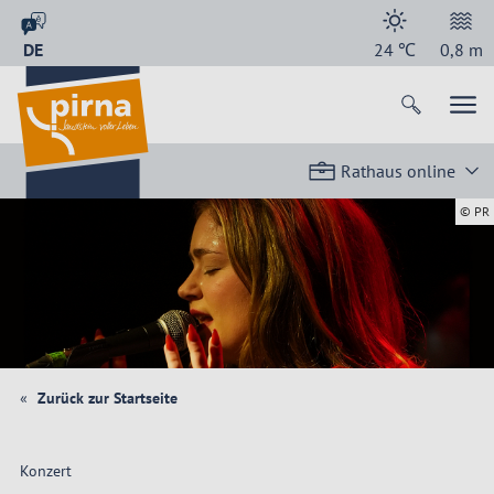
DE
24
℃
0,8
m
Rathaus online
© PR
Zurück zur Startseite
Konzert