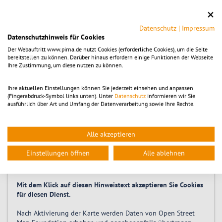
Zeitpunkt
Samstag 07.11.2026, 14:00
-
20:00
Datenschutz
|
Impressum
Datenschutzhinweis für Cookies
Der Webauftritt www.pirna.de nutzt Cookies (erforderliche Cookies), um die Seite
bereitstellen zu können. Darüber hinaus erfordern einige Funktionen der Webseite
Location
Ihre Zustimmung, um diese nutzen zu können.
Klosterhof Pirna
Ihre aktuellen Einstellungen können Sie jederzeit einsehen und anpassen
Klosterhof 2
(Fingerabdruck-Symbol links unten). Unter
Datenschutz
informieren wir Sie
01796
Pirna
ausführlich über Art und Umfang der Datenverarbeitung sowie Ihre Rechte.
Alle akzeptieren
Um die Karte ansehen zu können, muss die Dienstleistung
OpenStreetMap
aktiviert
werden.
Einstellungen öffnen
Alle ablehnen
Die Einstellungen sind alternativ in der Kategorie
"Funktional" zu finden.
Mit dem Klick auf diesen Hinweistext akzeptieren Sie Cookies
für diesen Dienst.
Nach Aktivierung der Karte werden Daten von Open Street