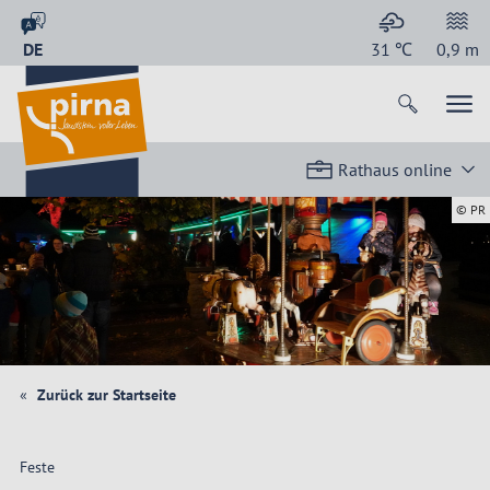
DE
31
℃
0,9
m
Rathaus online
© PR
Zurück zur Startseite
Feste