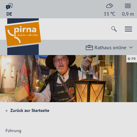
DE
33
℃
0,9
m
Rathaus online
© PR
Zurück zur Startseite
Führung