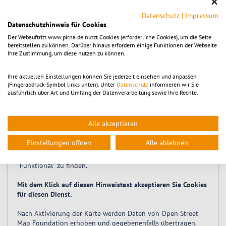
Zeitpunkt
Datenschutz
|
Impressum
Freitag 10.07.2026, 21:00
-
22:00
Datenschutzhinweis für Cookies
Der Webauftritt www.pirna.de nutzt Cookies (erforderliche Cookies), um die Seite
bereitstellen zu können. Darüber hinaus erfordern einige Funktionen der Webseite
Ihre Zustimmung, um diese nutzen zu können.
Location
Ihre aktuellen Einstellungen können Sie jederzeit einsehen und anpassen
Marktplatz Pirna
(Fingerabdruck-Symbol links unten). Unter
Datenschutz
informieren wir Sie
Am Markt 1
ausführlich über Art und Umfang der Datenverarbeitung sowie Ihre Rechte.
01796
Pirna
Alle akzeptieren
Um die Karte ansehen zu können, muss die Dienstleistung
Einstellungen öffnen
Alle ablehnen
OpenStreetMap
aktiviert
werden.
Die Einstellungen sind alternativ in der Kategorie
"Funktional" zu finden.
Mit dem Klick auf diesen Hinweistext akzeptieren Sie Cookies
für diesen Dienst.
Nach Aktivierung der Karte werden Daten von Open Street
Map Foundation erhoben und gegebenenfalls übertragen.