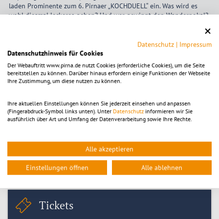
laden Prominente zum 6. Pirnaer „KOCHDUELL“ ein. Was wird es
wohl diesmal leckeres geben? Und wer gewinnt den Wanderpokal?
Datenschutz
|
Impressum
Ab 14 Uhr begrüßen wir auf unserem verschiedene Vereine mit
Datenschutzhinweis für Cookies
Tanzdarbietungen und unser Kinderprogramm.
Der Webauftritt www.pirna.de nutzt Cookies (erforderliche Cookies), um die Seite
bereitstellen zu können. Darüber hinaus erfordern einige Funktionen der Webseite
Ihre Zustimmung, um diese nutzen zu können.
Das musikalische Highlight an diesen Tag wird ab ca. 16:00 Uhr
der Auftritt unserer beliebten Band „Königsteiner Kasematten
Ihre aktuellen Einstellungen können Sie jederzeit einsehen und anpassen
Krawallos“ sein.
(Fingerabdruck-Symbol links unten). Unter
Datenschutz
informieren wir Sie
ausführlich über Art und Umfang der Datenverarbeitung sowie Ihre Rechte.
Für das leibliche Wohl ist an allen Tagen gesorgt.
Alle akzeptieren
Händleranfragen bitte direkt an den Verein.
Einstellungen öffnen
Alle ablehnen
Tickets