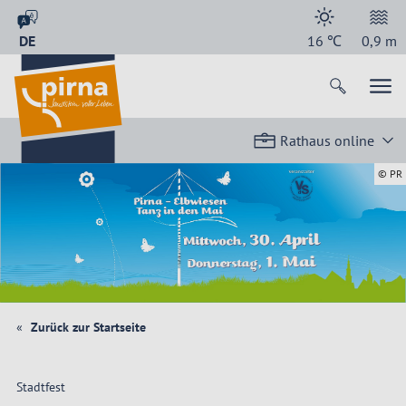
DE
16
℃
0,9
m
Rathaus online
© PR
Zurück zur Startseite
Stadtfest