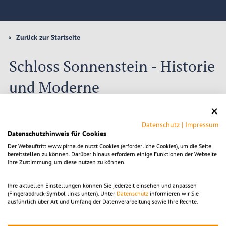
Zurück zur Startseite
Schloss Sonnenstein - Historie
und Moderne
Bei dieser Führung werden die schönsten Repräsentationszimmer
wie Fraktionssaal und Kreistagssaal besichtigt. Neben den Sälen
Datenschutz
|
Impressum
kann auch ein Blick in die Verwaltungszimmer des Landratsamtes
Datenschutzhinweis für Cookies
geworfen werden. Fachkundige Gästeführer berichten dabei über
die Geschichte des Bauwerks. Die Besucher erhalten einen seltenen
Der Webauftritt www.pirna.de nutzt Cookies (erforderliche Cookies), um die Seite
bereitstellen zu können. Darüber hinaus erfordern einige Funktionen der Webseite
Einblick in die Kuppel oberhalb des Kreistagssaals. Dort sind die
Ihre Zustimmung, um diese nutzen zu können.
ehemaligen Wasserspeicher der Heil- und Pflegeanstalt
Sonnenstein aus dem 19. Jahrhundert als technisches Denkmal
erhalten.
Ihre aktuellen Einstellungen können Sie jederzeit einsehen und anpassen
(Fingerabdruck-Symbol links unten). Unter
Datenschutz
informieren wir Sie
Treffpunkt
: Schloss Sonnenstein, Landratsamt, am Brunnen im
ausführlich über Art und Umfang der Datenverarbeitung sowie Ihre Rechte.
Schloßhof