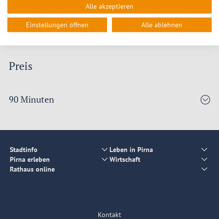
Termin
: erster Freitag im Monat (ganzjährig)
Alle akzeptieren
Uhrzeit
: 16:00 Uhr
Einstellungen öffnen
Alle ablehnen
Preis
90 Minuten
Stadtinfo
Leben in Pirna
Pirna erleben
Wirtschaft
Rathaus online
Kontakt