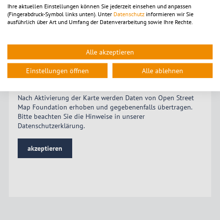
Ihre aktuellen Einstellungen können Sie jederzeit einsehen und anpassen
(Fingerabdruck-Symbol links unten). Unter
Datenschutz
informieren wir Sie
ausführlich über Art und Umfang der Datenverarbeitung sowie Ihre Rechte.
Um die Karte ansehen zu können, muss die Dienstleistung
OpenStreetMap
aktiviert
werden.
Die Einstellungen sind alternativ in der Kategorie
"Funktional" zu finden.
Alle akzeptieren
Mit dem Klick auf diesen Hinweistext akzeptieren Sie Cookies
Einstellungen öffnen
Alle ablehnen
für diesen Dienst.
Nach Aktivierung der Karte werden Daten von Open Street
Map Foundation erhoben und gegebenenfalls übertragen.
Bitte beachten Sie die Hinweise in unserer
Datenschutzerklärung
.
akzeptieren