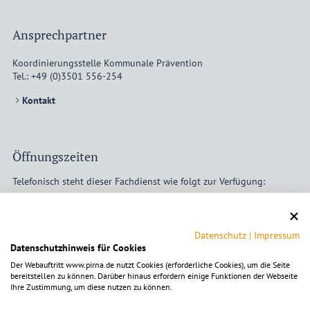
Ansprechpartner
Koordinierungsstelle Kommunale Prävention
Tel.:
+49 (0)3501 556-254
Kontakt
Öffnungszeiten
Telefonisch steht dieser Fachdienst wie folgt zur Verfügung:
Mo nach Vereinbarung
Di 08–12 und 13–16 Uhr
Mi nach Vereinbarung
Datenschutz
|
Impressum
Do 08–12 und 13–18 Uhr
Datenschutzhinweis für Cookies
Fr nach Vereinbarung
Der Webauftritt www.pirna.de nutzt Cookies (erforderliche Cookies), um die Seite
bereitstellen zu können. Darüber hinaus erfordern einige Funktionen der Webseite
Für persönliche Besuche wird um vorherige Anmeldung gebeten.
Ihre Zustimmung, um diese nutzen zu können.