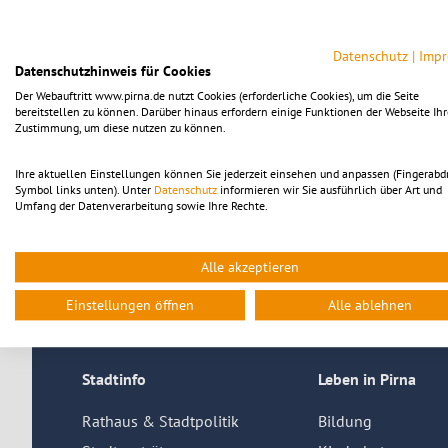
Aktuell wird die neue Photovoltaikanlage (PV-Anlage) auf
Leistung von 29,8 kWp ist die Größe der Anlage auf den 
Datenschutz
|
Imp
erzeugten Stroms werden künftig direkt vor Ort genutzt, de
Datenschutzhinweis für Cookies
vergütet. Dadurch reduziert sich der externe Strombezug 
Der Webauftritt www.pirna.de nutzt Cookies (erforderliche Cookies), um die Seite
Die neue Anlage ist bereits die vierte Anlage auf kommun
bereitstellen zu können. Darüber hinaus erfordern einige Funktionen der Webseite Ihr
Zustimmung, um diese nutzen zu können.
den Stadtwerken Pirna realisiert wurde. Die Stadtwerke üb
während die Stadt Pirna diese über einen Zeitraum von 20 
selbst nutzen und von der Einspeisevergütung profitieren
Ihre aktuellen Einstellungen können Sie jederzeit einsehen und anpassen (Fingerabd
Symbol links unten). Unter
Datenschutz
informieren wir Sie ausführlich über Art und
Mehr Informationen können in der
offiziellen Pressemitte
Umfang der Datenverarbeitung sowie Ihre Rechte.
Zurück
Alle akzeptieren
Einstellungen öffnen
Alle ablehnen
Stadtinfo
Leben in Pirna
Rathaus & Stadtpolitik
Bildung