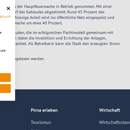
 dem Dach der Hauptfeuerwache in Betrieb genommen. Mit einer
Strombedarf des Gebäudes abgestimmt. Rund 45 Prozent des
ressum
r überschüssige Anteil wird ins öffentliche Netz eingespeist und
der Feuerwache um etwa 40 Prozent.
alen Gebäuden, die im erfolgreichen Pachtmodell gemeinsam mit
e
ernehmen dabei die Investition und Errichtung der Anlagen,
Jahren pachtet. Als Betreiberin kann die Stadt den erzeugten Strom
.
ruck-
ilung
nachgelesen werden.
Pirna erleben
Wirtschaft
Tourismus
Wirtschaftsstan