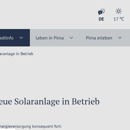
DE
17
℃
adtinfo
Leben in Pirna
Pirna erleben
ranlage in Betrieb
e Solaranlage in Betrieb
Energieversorgung konsequent fort: