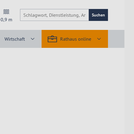
Suchen
0,9
m
Wirtschaft
Rathaus online