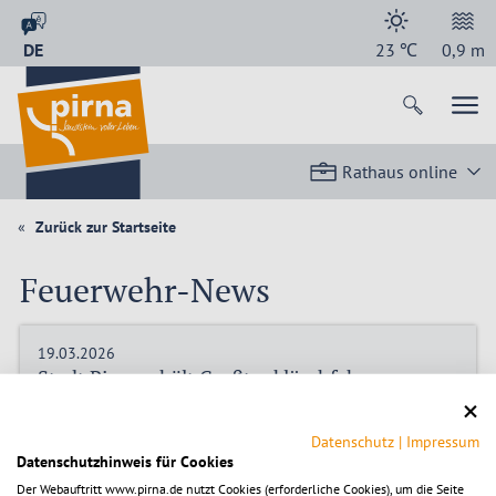
DE
23
℃
0,9
m
Rathaus online
Zurück zur Startseite
Feuerwehr-News
19.03.2026
Stadt Pirna erhält Großtanklöschfahrzeug vom
Freistaat Sachsen – Einsatzfahrzeug als
wichtige Unterstützung für den
Datenschutz
|
Impressum
Katastrophenschutz
Datenschutzhinweis für Cookies
Die Stadt Pirna hat ein neues Großtanklöschfahrzeug für den
Der Webauftritt www.pirna.de nutzt Cookies (erforderliche Cookies), um die Seite