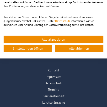
Katastrophenschutzzug „Löschzug Waldbrand“ des
bereitstellen zu können. Darüber hinaus erfordern einige Funktionen der Webseite
Landkreises Sächsische Schweiz-Osterzgebirge erhalten.
Ihre Zustimmung, um diese nutzen zu können.
Feuerwehr
Stadt
Ihre aktuellen Einstellungen können Sie jederzeit einsehen und anpassen
(Fingerabdruck-Symbol links unten). Unter
Datenschutz
informieren wir Sie
ausführlich über Art und Umfang der Datenverarbeitung sowie Ihre Rechte.
Stadtinfo
Leben in Pirna
Alle akzeptieren
Pirna erleben
Wirtschaft
Rathaus online
Einstellungen öffnen
Alle ablehnen
Kontakt
Impressum
Datenschutz
Termine
Barrierefreiheit
Leichte Sprache