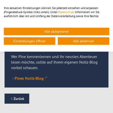
Ihre aktuellen Einstellungen können Sie jederzeit einsehen und anpassen
(Fingerabdruck-Symbol links unten). Unter
Datenschutz
informieren wir Sie
ausführlich über Art und Umfang der Datenverarbeitung sowie Ihre Rechte.
Alle akzeptieren
Pirnas Kinderbloggerin
Einstellungen öffnen
Alle ablehnen
Auf geht´s
Wer Pine kennenlernen und ihr neustes Abenteuer
lesen möchte, sollte auf ihrem eigenen Notiz-Blog
vorbei schauen.
Pines Notiz-Blog
Zurück