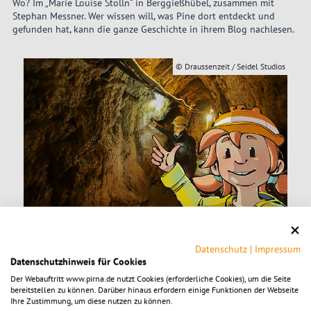
Wo? Im „Marie Louise Stolln“ in Berggießhübel, zusammen mit
Stephan Messner. Wer wissen will, was Pine dort entdeckt und
gefunden hat, kann die ganze Geschichte in ihrem Blog nachlesen.
tudios
© Draussenzeit / Seidel Studios
Datenschutz
|
Impressum
Datenschutzhinweis für Cookies
Der Webauftritt www.pirna.de nutzt Cookies (erforderliche Cookies), um die Seite
bereitstellen zu können. Darüber hinaus erfordern einige Funktionen der Webseite
© Draussenzeit / Seidel Studios
Ihre Zustimmung, um diese nutzen zu können.