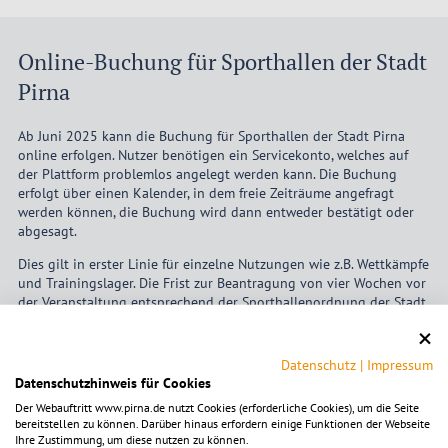
Online-Buchung für Sporthallen der Stadt
Pirna
Ab Juni 2025 kann die Buchung für Sporthallen der Stadt Pirna
online erfolgen. Nutzer benötigen ein Servicekonto, welches auf
der Plattform problemlos angelegt werden kann. Die Buchung
erfolgt über einen Kalender, in dem freie Zeiträume angefragt
werden können, die Buchung wird dann entweder bestätigt oder
abgesagt.
Dies gilt in erster Linie für einzelne Nutzungen wie z.B. Wettkämpfe
und Trainingslager. Die Frist zur Beantragung von vier Wochen vor
der Veranstaltung entsprechend der Sporthallenordnung der Stadt
Pirna ist trotzdem zu beachten.
Die jährliche Vergabe wird weiterhin gemeinsam mit der
Datenschutz
|
Impressum
Stadtverwaltung und den Vereinsvertretern abgesprochen und erst
Datenschutzhinweis für Cookies
dann im Sporthallenportal eingetragen.
Der Webauftritt www.pirna.de nutzt Cookies (erforderliche Cookies), um die Seite
bereitstellen zu können. Darüber hinaus erfordern einige Funktionen der Webseite
Ihre Zustimmung, um diese nutzen zu können.