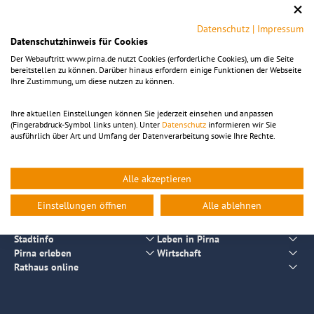
Lärm aus gewerblichen Anlagen
Datenschutz
|
Impressum
Baustellen
Datenschutzhinweis für Cookies
Der Webauftritt www.pirna.de nutzt Cookies (erforderliche Cookies), um die Seite
Sport- und Freizeitanlagen
bereitstellen zu können. Darüber hinaus erfordern einige Funktionen der Webseite
Ihre Zustimmung, um diese nutzen zu können.
Veranstaltungsstätten
Gartengeräte, Maschinen, Wärmepumpen
Ihre aktuellen Einstellungen können Sie jederzeit einsehen und anpassen
(Fingerabdruck-Symbol links unten). Unter
Datenschutz
informieren wir Sie
Einrichtungen (z.B. Kindertageseinrichtungen)
ausführlich über Art und Umfang der Datenverarbeitung sowie Ihre Rechte.
Die entsprechenden Regelungen für öffentliche
Spielplätze
sind in
der Grünflächensatzung in der Rubrik
Ortsrecht
unter „Naturschutz
Alle akzeptieren
und Landschaftspflege“ zu finden.
Einstellungen öffnen
Alle ablehnen
Stadtinfo
Leben in Pirna
Pirna erleben
Wirtschaft
Rathaus online