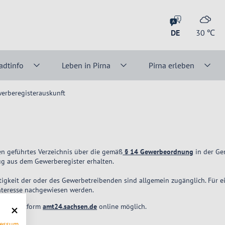
DE
30
℃
adtinfo
Leben in Pirna
Pirna erleben
erberegisterauskunft
n geführtes Verzeichnis über die gemäß
§ 14 Gewerbeordnung
in der Ge
ug aus dem Gewerberegister erhalten.
Tätigkeit der oder des Gewerbetreibenden sind allgemein zugänglich. Für
Interesse nachgewiesen werden.
 die Plattform
amt24.sachsen.de
online möglich.
ressum