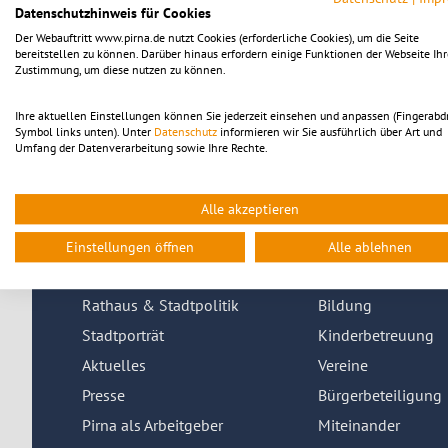
Datenschutzhinweis für Cookies
Der Webauftritt www.pirna.de nutzt Cookies (erforderliche Cookies), um die Seite
bereitstellen zu können. Darüber hinaus erfordern einige Funktionen der Webseite Ihr
Zustimmung, um diese nutzen zu können.
Achtung:
Ihre aktuellen Einstellungen können Sie jederzeit einsehen und anpassen (Fingerabd
Nicht zu verwechseln mit der
Gewerbezentralregisterausku
Symbol links unten). Unter
Datenschutz
informieren wir Sie ausführlich über Art und
Umfang der Datenverarbeitung sowie Ihre Rechte.
Alle akzeptieren
Einstellungen öffnen
Alle ablehnen
Stadtinfo
Leben in Pirna
Rathaus & Stadtpolitik
Bildung
Stadtporträt
Kinderbetreuung
Aktuelles
Vereine
Presse
Bürgerbeteiligung
Pirna als Arbeitgeber
Miteinander