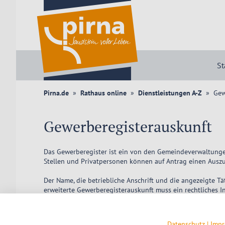
St
Pirna.de
Rathaus online
Dienstleistungen A-Z
Gew
Gewerberegisterauskunft
Das Gewerberegister ist ein von den Gemeindeverwaltunge
Stellen und Privatpersonen können auf Antrag einen Ausz
Der Name, die betriebliche Anschrift und die angezeigte 
erweiterte Gewerberegisterauskunft muss ein rechtliches 
Der
Antrag auf Auskunft aus dem Gewerberegister
ist über
Datenschutz
|
Imp