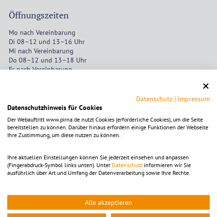
Öffnungszeiten
Mo nach Vereinbarung
Di 08–12 und 13–16 Uhr
Mi nach Vereinbarung
Do 08–12 und 13–18 Uhr
Fr nach Vereinbarung
Datenschutz
|
Impressum
Datenschutzhinweis für Cookies
Um die Karte ansehen zu können, muss die Dienstleistung
OpenStreetMap
aktiviert
werden.
Der Webauftritt www.pirna.de nutzt Cookies (erforderliche Cookies), um die Seite
Die Einstellungen sind alternativ in der Kategorie
bereitstellen zu können. Darüber hinaus erfordern einige Funktionen der Webseite
Ihre Zustimmung, um diese nutzen zu können.
"Funktional" zu finden.
Mit dem Klick auf diesen Hinweistext akzeptieren Sie Cookies
Ihre aktuellen Einstellungen können Sie jederzeit einsehen und anpassen
für diesen Dienst.
(Fingerabdruck-Symbol links unten). Unter
Datenschutz
informieren wir Sie
ausführlich über Art und Umfang der Datenverarbeitung sowie Ihre Rechte.
Nach Aktivierung der Karte werden Daten von Open Street
Map Foundation erhoben und gegebenenfalls übertragen.
Bitte beachten Sie die Hinweise in unserer
Alle akzeptieren
Datenschutzerklärung
.