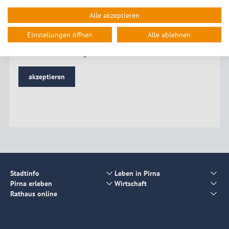
für diesen Dienst.
Alle akzeptieren
Nach Aktivierung der Karte werden Daten von Open Street
Map Foundation erhoben und gegebenenfalls übertragen.
Einstellungen öffnen
Alle ablehnen
Bitte beachten Sie die Hinweise in unserer
Datenschutzerklärung
.
akzeptieren
Stadtinfo
Leben in Pirna
Pirna erleben
Wirtschaft
Rathaus online