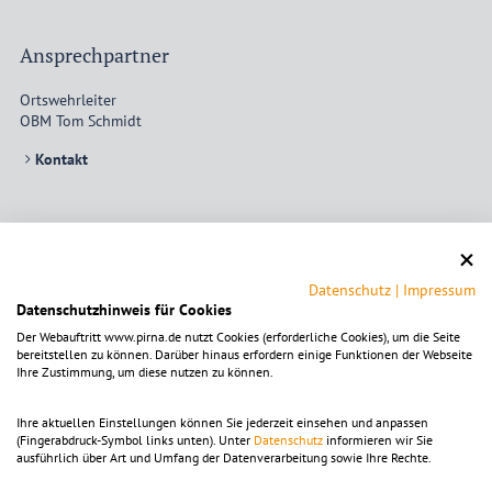
Ansprechpartner
Ortswehrleiter
OBM Tom Schmidt
Kontakt
Öffnungszeiten
jeden Freitag ab 19:30 Uhr
Datenschutz
|
Impressum
Datenschutzhinweis für Cookies
Der Webauftritt www.pirna.de nutzt Cookies (erforderliche Cookies), um die Seite
bereitstellen zu können. Darüber hinaus erfordern einige Funktionen der Webseite
Ihre Zustimmung, um diese nutzen zu können.
Um die Karte ansehen zu können, muss die Dienstleistung
OpenStreetMap
aktiviert
werden.
Die Einstellungen sind alternativ in der Kategorie
Ihre aktuellen Einstellungen können Sie jederzeit einsehen und anpassen
"Funktional" zu finden.
(Fingerabdruck-Symbol links unten). Unter
Datenschutz
informieren wir Sie
ausführlich über Art und Umfang der Datenverarbeitung sowie Ihre Rechte.
Mit dem Klick auf diesen Hinweistext akzeptieren Sie Cookies