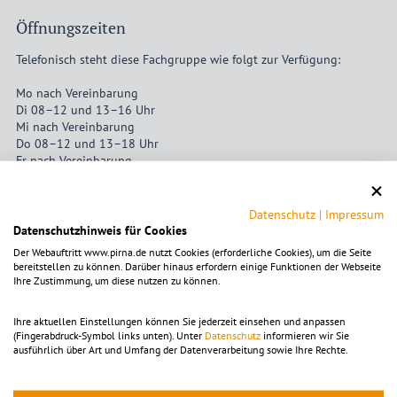
Öffnungszeiten
Telefonisch steht diese Fachgruppe wie folgt zur Verfügung:
Mo nach Vereinbarung
Di 08–12 und 13–16 Uhr
Mi nach Vereinbarung
Do 08–12 und 13–18 Uhr
Fr nach Vereinbarung
Für persönliche Besuche wird um vorherige Anmeldung gebeten.
Datenschutz
|
Impressum
Datenschutzhinweis für Cookies
Der Webauftritt www.pirna.de nutzt Cookies (erforderliche Cookies), um die Seite
Um die Karte ansehen zu können, muss die Dienstleistung
bereitstellen zu können. Darüber hinaus erfordern einige Funktionen der Webseite
Ihre Zustimmung, um diese nutzen zu können.
OpenStreetMap
aktiviert
werden.
Die Einstellungen sind alternativ in der Kategorie
"Funktional" zu finden.
Ihre aktuellen Einstellungen können Sie jederzeit einsehen und anpassen
(Fingerabdruck-Symbol links unten). Unter
Datenschutz
informieren wir Sie
Mit dem Klick auf diesen Hinweistext akzeptieren Sie Cookies
ausführlich über Art und Umfang der Datenverarbeitung sowie Ihre Rechte.
für diesen Dienst.