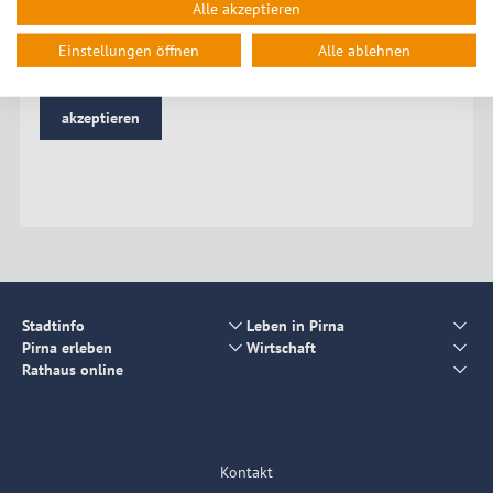
Nach Aktivierung der Karte werden Daten von Open Street
Alle akzeptieren
Map Foundation erhoben und gegebenenfalls übertragen.
Bitte beachten Sie die Hinweise in unserer
Einstellungen öffnen
Alle ablehnen
Datenschutzerklärung
.
akzeptieren
Stadtinfo
Leben in Pirna
Pirna erleben
Wirtschaft
Rathaus online
Kontakt