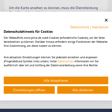
Um die Karte ansehen zu können, muss die Dienstleistung
OpenStreetMap
aktiviert
werden.
Die Einstellungen sind alternativ in der Kategorie
"Funktional" zu finden.
Datenschutz
|
Impressum
Datenschutzhinweis für Cookies
Mit dem Klick auf diesen Hinweistext akzeptieren Sie Cookies
für diesen Dienst.
Der Webauftritt www.pirna.de nutzt Cookies (erforderliche Cookies), um die Seite
bereitstellen zu können. Darüber hinaus erfordern einige Funktionen der Webseite
Nach Aktivierung der Karte werden Daten von Open Street
Ihre Zustimmung, um diese nutzen zu können.
Map Foundation erhoben und gegebenenfalls übertragen.
Bitte beachten Sie die Hinweise in unserer
Ihre aktuellen Einstellungen können Sie jederzeit einsehen und anpassen
Datenschutzerklärung
.
(Fingerabdruck-Symbol links unten). Unter
Datenschutz
informieren wir Sie
ausführlich über Art und Umfang der Datenverarbeitung sowie Ihre Rechte.
akzeptieren
Alle akzeptieren
Einstellungen öffnen
Alle ablehnen