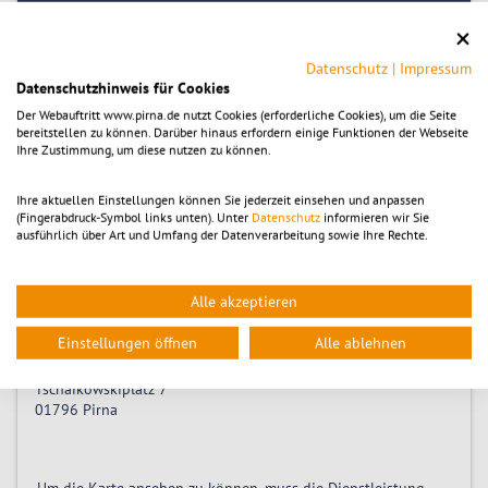
Preis:
Erwachsene
12,00
€
Ermäßigt
8,00
€
Datenschutz
|
Impressum
Datenschutzhinweis für Cookies
Tickets kaufen
Der Webauftritt www.pirna.de nutzt Cookies (erforderliche Cookies), um die Seite
bereitstellen zu können. Darüber hinaus erfordern einige Funktionen der Webseite
Ihre Zustimmung, um diese nutzen zu können.
Zeitpunkt
Ihre aktuellen Einstellungen können Sie jederzeit einsehen und anpassen
(Fingerabdruck-Symbol links unten). Unter
Datenschutz
informieren wir Sie
ausführlich über Art und Umfang der Datenverarbeitung sowie Ihre Rechte.
Samstag 20.01.2024, 11:00
-
12:00
Alle akzeptieren
Location
Einstellungen öffnen
Alle ablehnen
Richard-Wagner-Stätten Graupa
Tschaikowskiplatz 7
01796
Pirna