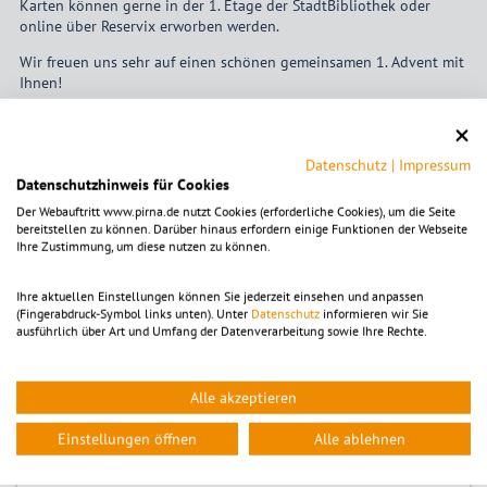
Karten können gerne in der 1. Etage der StadtBibliothek oder
online über Reservix erworben werden.
Wir freuen uns sehr auf einen schönen gemeinsamen 1. Advent mit
Ihnen!
Datenschutz
|
Impressum
Datenschutzhinweis für Cookies
Tickets
Der Webauftritt www.pirna.de nutzt Cookies (erforderliche Cookies), um die Seite
bereitstellen zu können. Darüber hinaus erfordern einige Funktionen der Webseite
Preis:
Ihre Zustimmung, um diese nutzen zu können.
Ermäßigt
6,00
€
Erwachsene
8,00
€
Ihre aktuellen Einstellungen können Sie jederzeit einsehen und anpassen
Tickets kaufen
(Fingerabdruck-Symbol links unten). Unter
Datenschutz
informieren wir Sie
ausführlich über Art und Umfang der Datenverarbeitung sowie Ihre Rechte.
Alle akzeptieren
Zeitpunkt
Einstellungen öffnen
Alle ablehnen