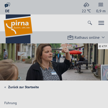
DE
22
℃
0,9
m
Rathaus online
© KTP
Zurück zur Startseite
Führung