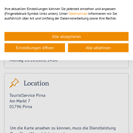
Montag 17.08.2026, 14:00
Ihre aktuellen Einstellungen können Sie jederzeit einsehen und anpassen
Montag 24.08.2026, 14:00
(Fingerabdruck-Symbol links unten). Unter
Datenschutz
informieren wir Sie
Montag 31.08.2026, 14:00
ausführlich über Art und Umfang der Datenverarbeitung sowie Ihre Rechte.
Montag 07.09.2026, 14:00
Montag 14.09.2026, 14:00
Montag 21.09.2026, 14:00
Alle akzeptieren
Montag 28.09.2026, 14:00
Montag 05.10.2026, 14:00
Einstellungen öffnen
Alle ablehnen
Montag 12.10.2026, 14:00
Montag 19.10.2026, 14:00
Montag 26.10.2026, 14:00
Location
TouristService Pirna
Am Markt 7
01796
Pirna
Um die Karte ansehen zu können, muss die Dienstleistung