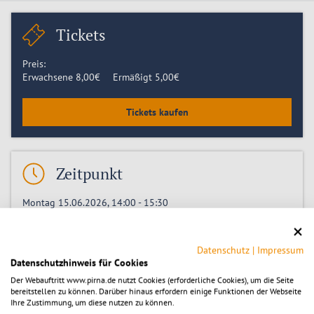
Tickets
Preis:
Erwachsene
8,00
€
Ermäßigt
5,00
€
Tickets kaufen
Zeitpunkt
Montag 15.06.2026, 14:00
-
15:30
Montag 22.06.2026, 14:00
Montag 29.06.2026, 14:00
Montag 06.07.2026, 14:00
Datenschutz
|
Impressum
Montag 13.07.2026, 14:00
Datenschutzhinweis für Cookies
Montag 20.07.2026, 14:00
Der Webauftritt www.pirna.de nutzt Cookies (erforderliche Cookies), um die Seite
Montag 27.07.2026, 14:00
bereitstellen zu können. Darüber hinaus erfordern einige Funktionen der Webseite
Montag 03.08.2026, 14:00
Ihre Zustimmung, um diese nutzen zu können.
Montag 10.08.2026, 14:00