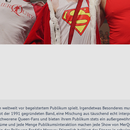
en weltweit vor begeistertem Publikum spielt. Irgendetwas Besonderes m
pt der 1991 gegründeten Band, eine Mischung aus täuschend echt interpre
geschworene Queen-Fans und bieten ihrem Publikum stets ein außergewöh
stüme und jede Menge Publikumsinteraktion machen jede Show von MerQur
 der Rolle von Freddie Mercury. Stimmlich brilliert der Sänger in schwi