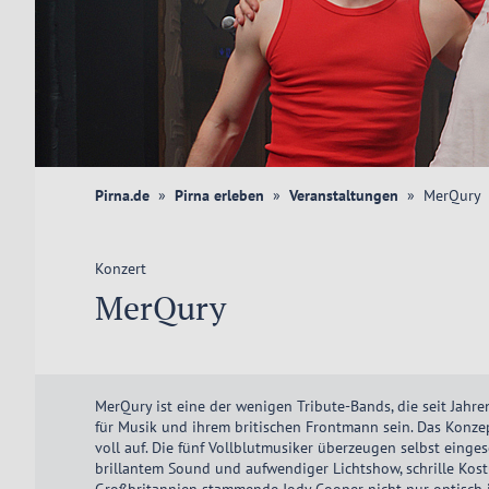
Pirna.de
Pirna erleben
Veranstaltungen
MerQury
Konzert
MerQury
MerQury ist eine der wenigen Tribute-Bands, die seit Jahr
für Musik und ihrem britischen Frontmann sein. Das Konze
voll auf. Die fünf Vollblutmusiker überzeugen selbst ein
brillantem Sound und aufwendiger Lichtshow, schrille Ko
Großbritannien stammende Jody Cooper nicht nur optisch in