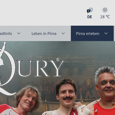
DE
28
℃
adtinfo
Leben in Pirna
Pirna erleben