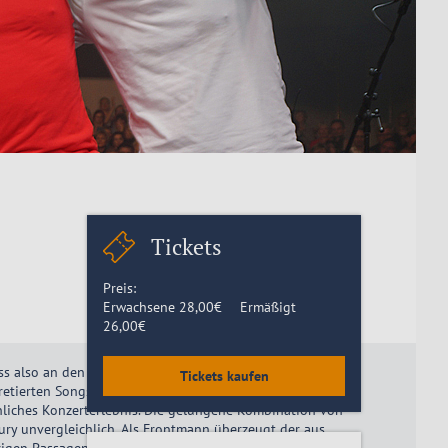
Tickets
Preis:
Erwachsene
28,00
€
Ermäßigt
26,00
€
uss also an den vier Absolventen der Dresdner Hochschule
Tickets kaufen
tierten Songs und eigener musikalischer Kreativität, geht
nliches Konzerterlebnis. Die gelungene Kombination von
y unvergleichlich. Als Frontmann überzeugt der aus
erigen Passagen der weltbekannten Songs. Als