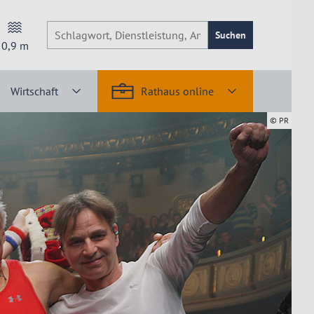
Suchen
0,9
m
Wirtschaft
Rathaus online
© PR