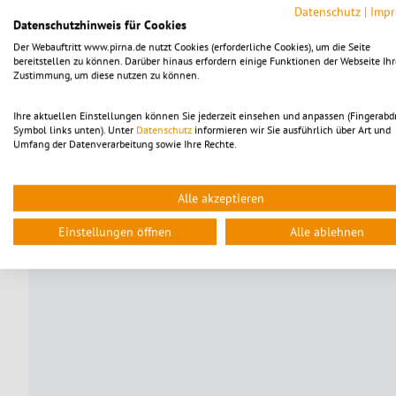
Datenschutz
|
Imp
Alle Interessierten können spontan teilnehmen, eine Anmeld
Datenschutzhinweis für Cookies
Treppenhaus warten. Die Teilnahme ist kostenfrei, für Spen
Der Webauftritt www.pirna.de nutzt Cookies (erforderliche Cookies), um die Seite
bereitstellen zu können. Darüber hinaus erfordern einige Funktionen der Webseite Ihr
Zustimmung, um diese nutzen zu können.
Ihre aktuellen Einstellungen können Sie jederzeit einsehen und anpassen (Fingerabd
Symbol links unten). Unter
Datenschutz
informieren wir Sie ausführlich über Art und
Umfang der Datenverarbeitung sowie Ihre Rechte.
Alle akzeptieren
Einstellungen öffnen
Alle ablehnen