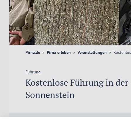
Pirna.de
Pirna erleben
Veranstaltungen
Kostenlos
Führung
Kostenlose Führung in der
Sonnenstein
In etwa 60 Minuten bekommen Sie einen Überblick zur Plan
baulichen Überreste der ehemaligen Tötungsanstalt vorge