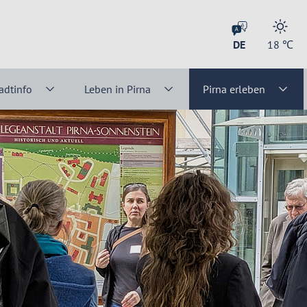
DE
18
℃
adtinfo
Leben in Pirna
Pirna erleben