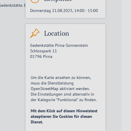
 Gedenkstätte. Bei schlechtem Wetter können Sie auch im
Donnerstag 21.08.2025, 14:00
-
15:00
Location
Gedenkstätte Pirna-Sonnenstein
Schlosspark 11
01796
Pirna
Um die Karte ansehen zu können,
muss die Dienstleistung
OpenStreetMap
aktiviert
werden.
Die Einstellungen sind alternativ in
der Kategorie "Funktional" zu finden.
Mit dem Klick auf diesen Hinweistext
akzeptieren Sie Cookies für diesen
Dienst.