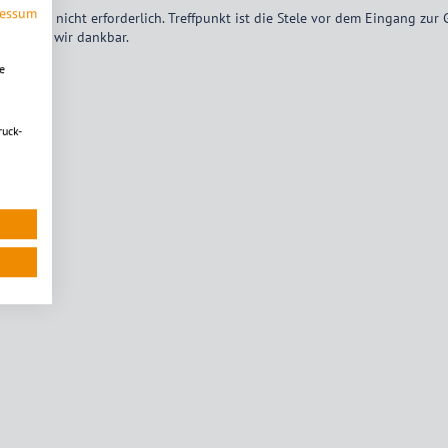
ressum
ung ist nicht erforderlich. Treffpunkt ist die Stele vor dem Eingang zur
den sind wir dankbar.
e
ruck-