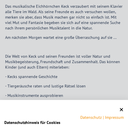
Das musikalische Eichhörnchen Keck verzaubert mit seinem Klavier
alle Tiere im Wald. Als seine Freunde es auch versuchen wollen,
merken sie aber, dass Musik machen gar nicht so einfach ist. Mit
viel Mut und Fantasie begeben sie sich auf eine spannende Suche
nach ihrem persönlichen Musiktalent in die Natur.
Am nächsten Morgen wartet eine große Überraschung auf sie ...
Die Welt von Keck und seinen Freunden ist voller Natur und
Musikbegeisterung, Freundschaft und Zusammenhalt. Das können
Kinder (und auch Eltern) miterleben:
- Kecks spannende Geschichte
- Tiergeräusche raten und lustige Rätsel lösen
- Musikinstrumente ausprobieren
- eigene Musikinstrumente basteln
und alles miteinander testen und gemeinsam musizieren.
Datenschutz
|
Impressum
Datenschutzhinweis für Cookies
Das wird ein wunderschönes Miteinander mit allen, die auf diese