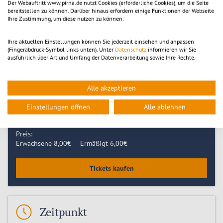
klangvolle Weise Keck, die Natur und die Musik kennenlernen oder
Der Webauftritt www.pirna.de nutzt Cookies (erforderliche Cookies), um die Seite
bereitstellen zu können. Darüber hinaus erfordern einige Funktionen der Webseite
zum Kinder-Nachmittag einfach nur in der Bibliothek sein wollen.
Ihre Zustimmung, um diese nutzen zu können.
Janine Karst und ihr Mann, der sie am Keyboard begleitet, lieben
Euch Kinder und die Musik, und sie leben ganz bei uns in der
Ihre aktuellen Einstellungen können Sie jederzeit einsehen und anpassen
Nähe, nämlich in Radeberg.
(Fingerabdruck-Symbol links unten). Unter
Datenschutz
informieren wir Sie
ausführlich über Art und Umfang der Datenverarbeitung sowie Ihre Rechte.
www.janinekarst.de
Alle akzeptieren
Einstellungen öffnen
Alle ablehnen
Tickets
Preis:
Erwachsene
8,00
€
Ermäßigt
6,00
€
Tickets kaufen
Zeitpunkt