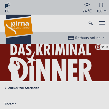
DE
24
℃
0,8
m
Rathaus online
© PR
Zurück zur Startseite
Theater