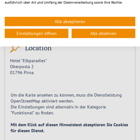
ausführlich über Art und Umfang der Datenverarbeitung sowie Ihre Rechte.
Zeitpunkt
Alle akzeptieren
Freitag 17.10.2025, 19:00
-
22:30
Einstellungen öffnen
Alle ablehnen
Location
Hotel "Elbparadies"
Oberposta 2
01796
Pirna
Um die Karte ansehen zu können, muss die Dienstleistung
OpenStreetMap
aktiviert
werden.
Die Einstellungen sind alternativ in der Kategorie
"Funktional" zu finden.
Mit dem Klick auf diesen Hinweistext akzeptieren Sie Cookies
für diesen Dienst.