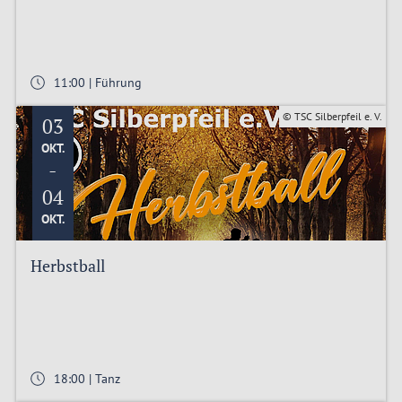
11:00 | Führung
© TSC Silberpfeil e. V.
03
OKT.
-
04
OKT.
Herbstball
18:00 | Tanz