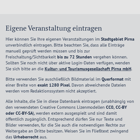
Eigene Veranstaltung eintragen
Hier können Sie Ihre eigenen Veranstaltungen im
Stadtgebiet Pirna
unverbindlich eintragen. Bitte beachten Sie, dass alle Einträge
manuell geprüft werden müssen und bis zur
Freischaltung/Sichtbarkeit
bis zu 72 Stunden
vergehen können.
Sollten Sie noch nicht über aktive Login-Daten verfügen, wenden
Sie sich bitte an die
Kultur- und Tourismusgesellschaft Pirna mbH
.
Bitte verwenden Sie auschließlich Bildmaterial im
Querformat
mit
einer Breite von
exakt 1280 Pixel
. Davon abweichende Dateien
werden vom Redaktionssystem nicht akzeptiert.
Alle Inhalte, die Sie in diese Datenbank eintragen (unabhängig von
den verwendeten Creative Commons Lizenmodellen
CC0, CC-BY
oder CC-BY-SA
), werden extern ausgespielt und sind damit
öffentlich zugänglich. Entsprechend dürfen Sie nur Texte und
Bilder verwenden, für die Sie auch die notwendigen Rechte zur
Weitergabe an Dritte besitzen. Weisen Sie im Fließtext zwingend
das
Urheberrecht
aus.