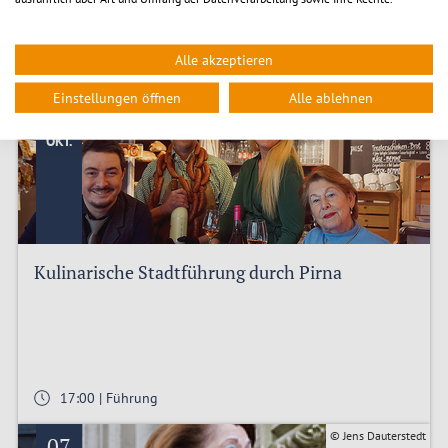
Alle akzeptieren
14:00 | Führung
Einstellungen öffnen
Alle ablehnen
© Sebastian Lenke
06
OKT.
Kulinarische Stadtführung durch Pirna
17:00 | Führung
© Jens Dauterstedt
07