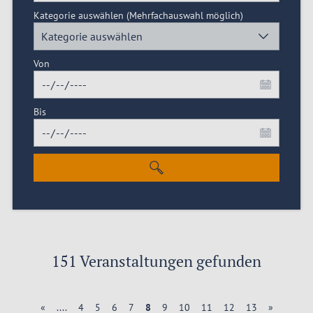
Kategorie auswählen
(Mehrfachauswahl möglich)
Kategorie auswählen
Von
Bis
151 Veranstaltungen gefunden
«
....
4
5
6
7
8
9
10
11
12
13
»