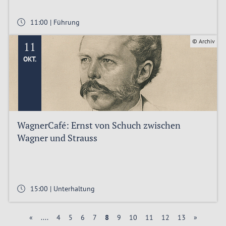
11:00 | Führung
© Archiv
11
OKT.
WagnerCafé: Ernst von Schuch zwischen
Wagner und Strauss
15:00 | Unterhaltung
«
....
4
5
6
7
8
9
10
11
12
13
»