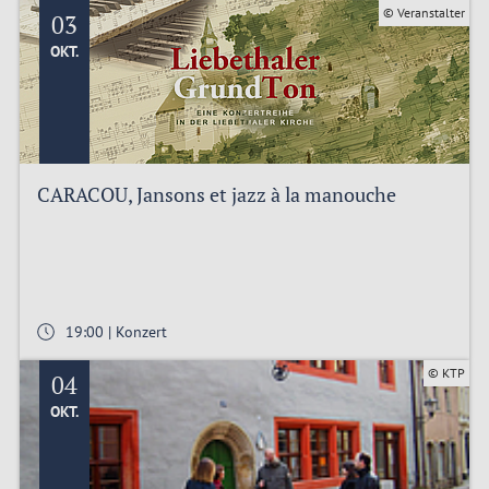
© Veranstalter
03
OKT.
CARACOU, Jansons et jazz à la manouche
19:00 | Konzert
© KTP
04
OKT.