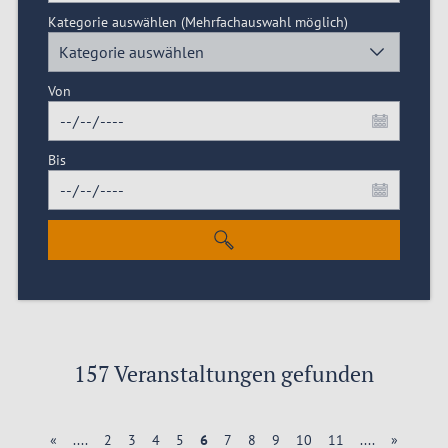
Kategorie auswählen
(Mehrfachauswahl möglich)
Kategorie auswählen
Von
Bis
157 Veranstaltungen gefunden
«
....
2
3
4
5
6
7
8
9
10
11
....
»