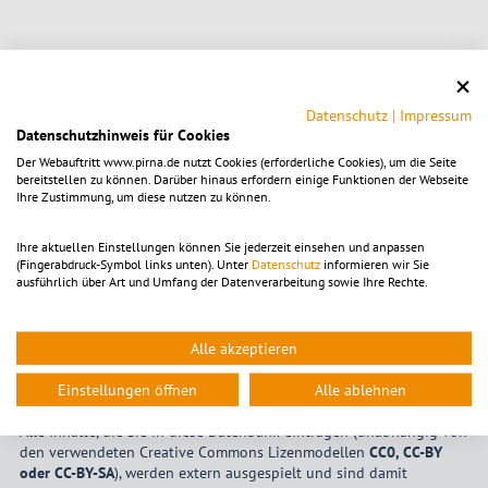
«
....
2
3
4
5
6
7
8
9
10
11
....
»
Datenschutz
|
Impressum
Datenschutzhinweis für Cookies
Der Webauftritt www.pirna.de nutzt Cookies (erforderliche Cookies), um die Seite
Eigene Veranstaltung eintragen
bereitstellen zu können. Darüber hinaus erfordern einige Funktionen der Webseite
Ihre Zustimmung, um diese nutzen zu können.
Hier können Sie Ihre eigenen Veranstaltungen im
Stadtgebiet Pirna
unverbindlich eintragen. Bitte beachten Sie, dass alle Einträge
Ihre aktuellen Einstellungen können Sie jederzeit einsehen und anpassen
manuell geprüft werden müssen und bis zur
(Fingerabdruck-Symbol links unten). Unter
Datenschutz
informieren wir Sie
Freischaltung/Sichtbarkeit
bis zu 72 Stunden
vergehen können.
ausführlich über Art und Umfang der Datenverarbeitung sowie Ihre Rechte.
Sollten Sie noch nicht über aktive Login-Daten verfügen, wenden
Sie sich bitte an die
Kultur- und Tourismusgesellschaft Pirna mbH
.
Alle akzeptieren
Bitte verwenden Sie auschließlich Bildmaterial im
Querformat
mit
einer Breite von
exakt 1280 Pixel
. Davon abweichende Dateien
Einstellungen öffnen
Alle ablehnen
werden vom Redaktionssystem nicht akzeptiert.
Alle Inhalte, die Sie in diese Datenbank eintragen (unabhängig von
den verwendeten Creative Commons Lizenmodellen
CC0, CC-BY
oder CC-BY-SA
), werden extern ausgespielt und sind damit