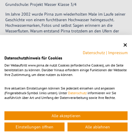
Grundschule: Projekt Wasser Klasse 3/4
Im Jahre 2002 wurde Pirna zum wiederholten Male im Laufe seiner
Geschichte von einem furchtbaren Hochwasser heimgesucht.
Hochwassermarken, Fotos und selbst Sagen erinnern an die
Wasserfluten. Warum entstand Pirna trotzdem an den Ufern der
Elbe? Welche Vorteile bietet ein Fluss? Wo gab es Trinkwasser?
Fragen, die auf der Suche nach Hochwassermarken und Brunnen,
beim Ansehen von Fotos und Grafiken sowie durch Erzählungen
Datenschutz
|
Impressum
beantwortet werden.
Datenschutzhinweis für Cookies
Dauer: 90 min.
Der Webauftritt www.pirna.de nutzt Cookies (erforderliche Cookies), um die Seite
bereitstellen zu können. Darüber hinaus erfordern einige Funktionen der Webseite
Kosten: 2,50 €/Schüler
Ihre Zustimmung, um diese nutzen zu können.
Ihre aktuellen Einstellungen können Sie jederzeit einsehen und anpassen
© KTP
(Fingerabdruck-Symbol links unten). Unter
Datenschutz
informieren wir Sie
ausführlich über Art und Umfang der Datenverarbeitung sowie Ihre Rechte.
Alle akzeptieren
Einstellungen öffnen
Alle ablehnen