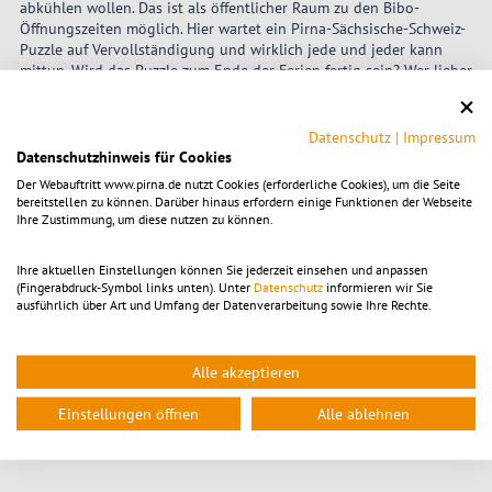
abkühlen wollen. Das ist als öffentlicher Raum zu den Bibo-
Öffnungszeiten möglich. Hier wartet ein Pirna-Sächsische-Schweiz-
Puzzle auf Vervollständigung und wirklich jede und jeder kann
mittun. Wird das Puzzle zum Ende der Ferien fertig sein? Wer lieber
kniffelt, kann das mit dem Pirnaer Würfelmeister-Spiel und Kniffel-
Freunden auch gern hier im schönen kühlen Kellergewölbe tun.
Datenschutz
|
Impressum
Wer lieber kickt, kickt am Kicker im Hof. Wer lieber selber Fußball
Datenschutzhinweis für Cookies
spielt, kann auch das. Die Torwand steht im Hof bereit und den Ball
Der Webauftritt www.pirna.de nutzt Cookies (erforderliche Cookies), um die Seite
gibts bei den Damen im Erdgeschoss am Tresen.
bereitstellen zu können. Darüber hinaus erfordern einige Funktionen der Webseite
Ihre Zustimmung, um diese nutzen zu können.
Ja, und noch ein Satz zu den Büchern:
Da momentan etwa 500 Kinder und Jugendliche im Alter von 11
Ihre aktuellen Einstellungen können Sie jederzeit einsehen und anpassen
bis 16 Jahren am Pirnaer Buchsommer (
Buchsommer | Stadt Pirna
)
(Fingerabdruck-Symbol links unten). Unter
Datenschutz
informieren wir Sie
mitlesen - nämlich drei Bücher bis zum 21. August 2026 - könnten
ausführlich über Art und Umfang der Datenverarbeitung sowie Ihre Rechte.
die Regale in der Kinder- und JugendBibliothek etwas weniger
belegt sein als sonst. Pirna liest und so wünschen wir: SCHÖNEN
SOMMER!
Alle akzeptieren
Einstellungen öffnen
Alle ablehnen
Zurück