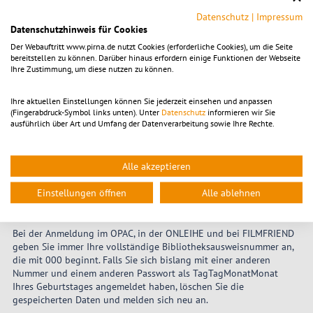
OPAC an uns richten und wir schauen, was machbar ist.
Datenschutz
|
Impressum
Datenschutzhinweis für Cookies
Lieber "wie immer"? Wie gewohnt gelangen Sie auch - über
Der Webauftritt www.pirna.de nutzt Cookies (erforderliche Cookies), um die Seite
www.pirna.de/bibliothek > Kachel "Medien, Konto, Service" zum
bereitstellen zu können. Darüber hinaus erfordern einige Funktionen der Webseite
Katalog, Konto, zu den E-Medien der "Onleihe Sächsischer Raum"
Ihre Zustimmung, um diese nutzen zu können.
sowie zu den online-Filmen von Filmfriend.
Ihre aktuellen Einstellungen können Sie jederzeit einsehen und anpassen
Zum OPAC-Nutzerkonto:
https://sb-pirna.lmscloud.net/
(Fingerabdruck-Symbol links unten). Unter
Datenschutz
informieren wir Sie
ausführlich über Art und Umfang der Datenverarbeitung sowie Ihre Rechte.
Im orangefarbenen Balken oben finden Sie das Wort
"Benutzerkonto". Hier geben Sie Ihre Ausweisnummer (000...) und
Ihr Passwort (ggf. TagTagMonatMonat von Ihrem Geburtstag) an,
dann sehen Sie Ihr Bibliothekskonto.
Alle akzeptieren
Einstellungen öffnen
Alle ablehnen
TIPP für die Anmeldung:
Bei der Anmeldung im OPAC, in der ONLEIHE und bei FILMFRIEND
geben Sie immer Ihre vollständige Bibliotheksausweisnummer an,
die mit 000 beginnt. Falls Sie sich bislang mit einer anderen
Nummer und einem anderen Passwort als TagTagMonatMonat
Ihres Geburtstages angemeldet haben, löschen Sie die
gespeicherten Daten und melden sich neu an.