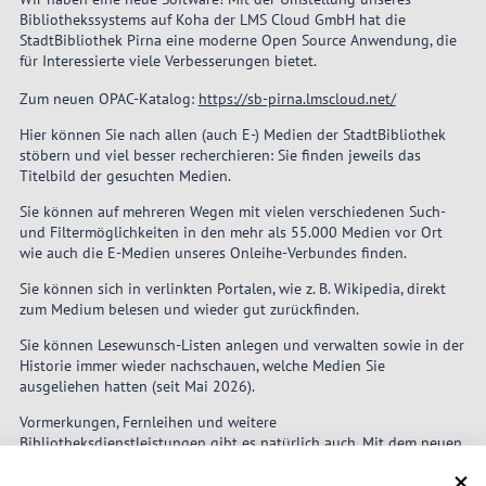
Bibliothekssystems auf Koha der LMS Cloud GmbH hat die
StadtBibliothek Pirna eine moderne Open Source Anwendung, die
für Interessierte viele Verbesserungen bietet.
Zum neuen OPAC-Katalog:
https://sb-pirna.lmscloud.net/
Hier können Sie nach allen (auch E-) Medien der StadtBibliothek
stöbern und viel besser recherchieren: Sie finden jeweils das
Titelbild der gesuchten Medien.
Sie können auf mehreren Wegen mit vielen verschiedenen Such-
und Filtermöglichkeiten in den mehr als 55.000 Medien vor Ort
wie auch die E-Medien unseres Onleihe-Verbundes finden.
Sie können sich in verlinkten Portalen, wie z. B. Wikipedia, direkt
zum Medium belesen und wieder gut zurückfinden.
Sie können Lesewunsch-Listen anlegen und verwalten sowie in der
Historie immer wieder nachschauen, welche Medien Sie
ausgeliehen hatten (seit Mai 2026).
Vormerkungen, Fernleihen und weitere
Bibliotheksdienstleistungen gibt es natürlich auch. Mit dem neuen
System erweitern sich Ihre Möglichkeiten. Sie sehen unsere
Neuerwerbungen und können Ihre Lesewünsche auch direkt im