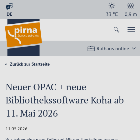
DE
33
℃
0,9
m
Rathaus online
Zurück zur Startseite
Neuer OPAC + neue
Bibliothekssoftware Koha ab
11. Mai 2026
11.05.2026
Wir haben eine neue Software! Mit der Umstellung unseres