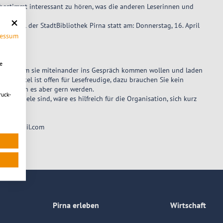
es bestimmt interessant zu hören, was die anderen Leserinnen und
schen Saal der StadtBibliothek Pirna statt am: Donnerstag, 16. April
ressum
e
aus, zu dem sie miteinander ins Gespräch kommen wollen und laden
Lesezirkel ist offen für Lesefreudige, dazu brauchen Sie kein
in, können es aber gern werden.
ruck-
viele sind, wäre es hilfreich für die Organisation, sich kurz
hekp@gmail.com
Pirna erleben
Wirtschaft