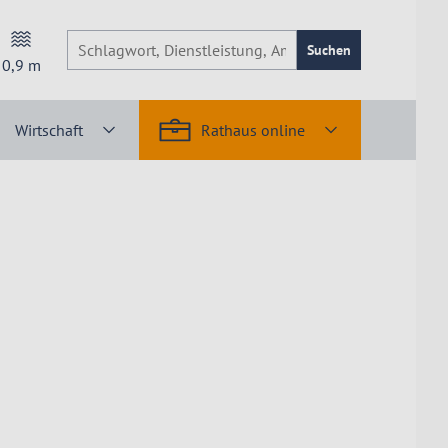
Suchen
0,9
m
Wirtschaft
Rathaus online