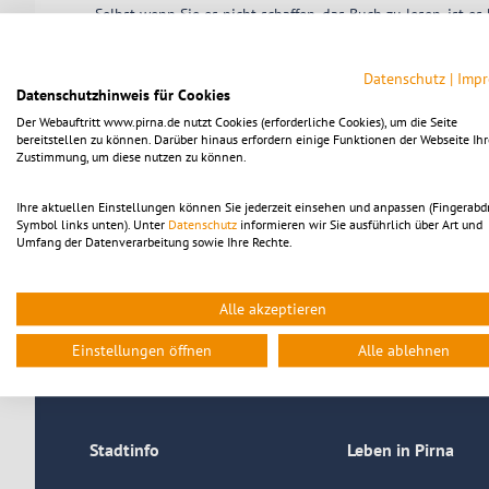
Selbst wenn Sie es nicht schaffen, das Buch zu lesen, ist 
Leser zum Buch zu sagen haben.
Der lockere Lesezirkel ist offen für alle und findet im Goti
2026, 17:30 Uhr
Datenschutz
|
Imp
Datenschutzhinweis für Cookies
Der Webauftritt www.pirna.de nutzt Cookies (erforderliche Cookies), um die Seite
Hintergrund zum LESEZIRKEL:
bereitstellen zu können. Darüber hinaus erfordern einige Funktionen der Webseite Ihr
Lesezirkel-Teilnehmende wählen zum Lesezirkel ein Buch 
Zustimmung, um diese nutzen zu können.
zur Buchbesprechung (etwa 6 bis 8 Wochen später) ein. Der 
Mitglied der StadtBibliothek oder des Fördervereins zu se
Ihre aktuellen Einstellungen können Sie jederzeit einsehen und anpassen (Fingerabd
AUCH SPONTANE GÄSTE SIND HERZLICH WILLKOMMEN. Wenn Sie 
Symbol links unten). Unter
Datenschutz
informieren wir Sie ausführlich über Art und
anzumelden:
Umfang der Datenverarbeitung sowie Ihre Rechte.
Tel.: 03501 556 375 oder
per E-Mail beim Förderverein: foerderverein.stadtbibliot
Alle akzeptieren
Zurück
Einstellungen öffnen
Alle ablehnen
Stadtinfo
Leben in Pirna