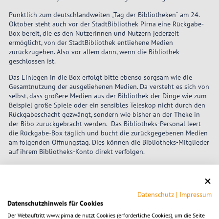
Pünktlich zum deutschlandweiten „Tag der Bibliotheken“ am 24.
Oktober steht auch vor der StadtBibliothek Pirna eine Rückgabe-
Box bereit, die es den Nutzerinnen und Nutzern jederzeit
ermöglicht, von der StadtBibliothek entliehene Medien
zurückzugeben. Also vor allem dann, wenn die Bibliothek
geschlossen ist.
Das Einlegen in die Box erfolgt bitte ebenso sorgsam wie die
Gesamtnutzung der ausgeliehenen Medien. Da versteht es sich von
selbst, dass größere Medien aus der Bibliothek der Dinge wie zum
Beispiel große Spiele oder ein sensibles Teleskop nicht durch den
Rückgabeschacht gezwängt, sondern wie bisher an der Theke in
der Bibo zurückgebracht werden. Das Bibliotheks-Personal leert
die Rückgabe-Box täglich und bucht die zurückgegebenen Medien
am folgenden Öffnungstag. Dies können die Bibliotheks-Mitglieder
auf ihrem Bibliotheks-Konto direkt verfolgen.
Die Aufstellung der Box ist möglich, da unsere Nutzerinnen und
Nutzer sorgsam mit entliehenen Medien umgehen und auch
interessiert sind an einer nachhaltigen Bibliothek als Bildungs-
Datenschutz
|
Impressum
und Kultureinrichtung. Wir hoffen der Gebrauch der Rückgabe-Box
Datenschutzhinweis für Cookies
bestätigt diese positive Einschätzung.
Der Webauftritt www.pirna.de nutzt Cookies (erforderliche Cookies), um die Seite