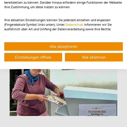
Mit der wetterfesten Box vor der Tür erweitern sich die
bereitstellen zu können. Darüber hinaus erfordern einige Funktionen der Webseite
Rückgabezeiten enorm. Ein hilfreicher Service für Nutzerinnen und
Ihre Zustimmung, um diese nutzen zu können.
Nutzer, denen die Öffnungszeiten der StadtBibliothek nicht
ausreichen, ist sie also auf jeden Fall. Dass die Box sehr gut
Ihre aktuellen Einstellungen können Sie jederzeit einsehen und anpassen
ankommt, zeigten bereits die ersten Gespräche bei ihrer
(Fingerabdruck-Symbol links unten). Unter
Datenschutz
informieren wir Sie
Aufstellung.
ausführlich über Art und Umfang der Datenverarbeitung sowie Ihre Rechte.
Dank an die Stadt für die Aufstellungsgenehmigung.
Alle akzeptieren
Einstellungen öffnen
Alle ablehnen
© RX