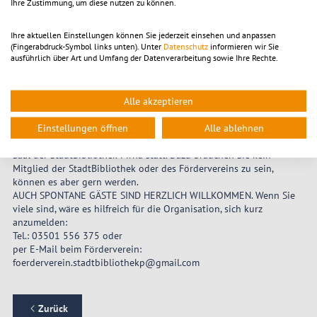
„Im Bann des Eichelhechts“ (liest vor: Ulrike Gemballa)
Ihre Zustimmung, um diese nutzen zu können.
„Aua“ und „Der weiße Neger Wumbaba“ (liest vor: Heike Schulz)
Ihre aktuellen Einstellungen können Sie jederzeit einsehen und anpassen
(Fingerabdruck-Symbol links unten). Unter
Datenschutz
informieren wir Sie
„Ein Haus für viele Sommer“ (liest vor: Gudrun Stabenow)
ausführlich über Art und Umfang der Datenverarbeitung sowie Ihre Rechte.
Alle akzeptieren
LESEZIRKEL - etwas für Sie?
Einstellungen öffnen
Alle ablehnen
Der lockere Lesezirkel ist offen für alle und findet im Gotischen
Saal der StadtBibliothek Pirna statt. Dazu brauchen Sie kein
Mitglied der StadtBibliothek oder des Fördervereins zu sein,
können es aber gern werden.
AUCH SPONTANE GÄSTE SIND HERZLICH WILLKOMMEN. Wenn Sie
viele sind, wäre es hilfreich für die Organisation, sich kurz
anzumelden:
Tel.: 03501 556 375 oder
per E-Mail beim Förderverein:
foerderverein.stadtbibliothekp@gmail.com
Zurück