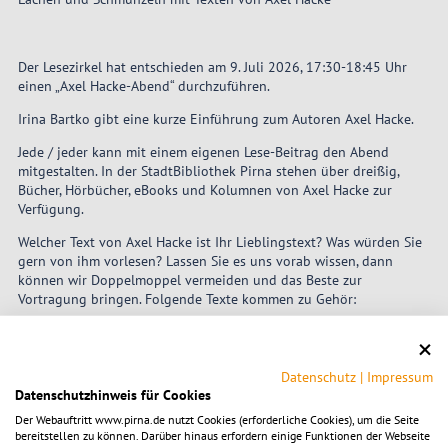
Der Lesezirkel hat entschieden am 9. Juli 2026, 17:30-18:45 Uhr
einen „Axel Hacke-Abend“ durchzuführen.
Irina Bartko gibt eine kurze Einführung zum Autoren Axel Hacke.
Jede / jeder kann mit einem eigenen Lese-Beitrag den Abend
mitgestalten. In der StadtBibliothek Pirna stehen über dreißig,
Bücher, Hörbücher, eBooks und Kolumnen von Axel Hacke zur
Verfügung.
Welcher Text von Axel Hacke ist Ihr Lieblingstext? Was würden Sie
gern von ihm vorlesen? Lassen Sie es uns vorab wissen, dann
können wir Doppelmoppel vermeiden und das Beste zur
Vortragung bringen. Folgende Texte kommen zu Gehör:
„Aua“ (lesen vor: Bärbel Slowik und Irina Bartko)
„Über die Heiterkeit in schwierigen Zeiten“ (liest vor: Marion
Datenschutz
|
Impressum
Meister)
Datenschutzhinweis für Cookies
„Das Beste aus meinem Leben“ (liest vor: Edith Haase)
Der Webauftritt www.pirna.de nutzt Cookies (erforderliche Cookies), um die Seite
bereitstellen zu können. Darüber hinaus erfordern einige Funktionen der Webseite