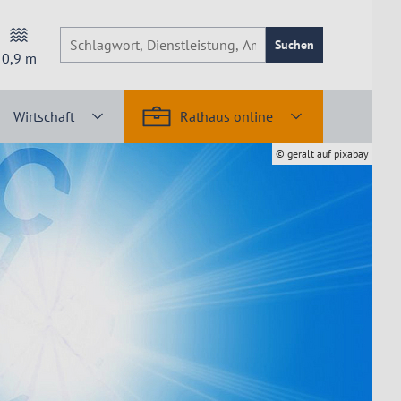
Suchen
0,9
m
Wirtschaft
Rathaus online
© geralt auf pixabay