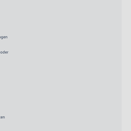
ungen
 oder
ten