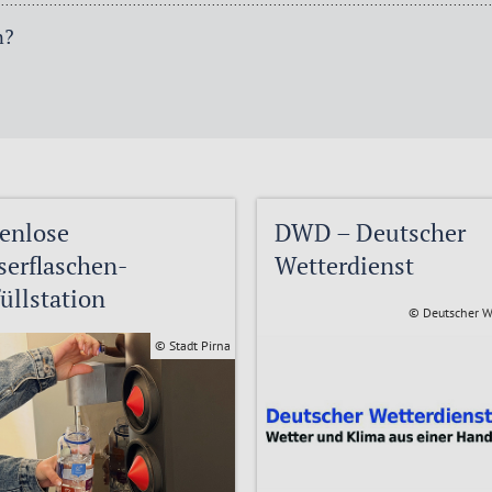
n?
enlose
DWD – Deutscher
erflaschen-
Wetterdienst
üllstation
© Deutscher W
© Stadt Pirna