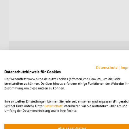
Was die Stadt Pirna unternimmt
Datenschutz
|
Imp
Datenschutzhinweis für Cookies
Die Stadt Pirna setzt verschiedene Maßnahmen um, um die
Der Webauftritt www.pirna.de nutzt Cookies (erforderliche Cookies), um die Seite
Dazu gehören beispielsweise:
bereitstellen zu können. Darüber hinaus erfordern einige Funktionen der Webseite Ihr
Zustimmung, um diese nutzen zu können.
Trinkwasserbrunnen in der Innenstadt,
Veröffentlichung aktueller Hitzewarnungen,
Ihre aktuellen Einstellungen können Sie jederzeit einsehen und anpassen (Fingerabd
Symbol links unten). Unter
Datenschutz
informieren wir Sie ausführlich über Art und
Erhalt und Pflege von Grünflächen sowie schattens
Umfang der Datenverarbeitung sowie Ihre Rechte.
Ausbau klimaangepasster Stadtentwicklung,
Alle akzeptieren