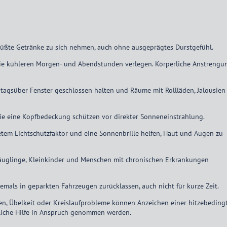
üßte Getränke zu sich nehmen, auch ohne ausgeprägtes Durstgefühl.
 die kühleren Morgen- und Abendstunden verlegen. Körperliche Anstreng
tagsüber Fenster geschlossen halten und Räume mit Rollläden, Jalousien
owie eine Kopfbedeckung schützen vor direkter Sonneneinstrahlung.
em Lichtschutzfaktor und eine Sonnenbrille helfen, Haut und Augen zu
Säuglinge, Kleinkinder und Menschen mit chronischen Erkrankungen
emals in geparkten Fahrzeugen zurücklassen, auch nicht für kurze Zeit.
n, Übelkeit oder Kreislaufprobleme können Anzeichen einer hitzebeding
tliche Hilfe in Anspruch genommen werden.