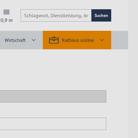
Suchen
0,9
m
Wirtschaft
Rathaus online