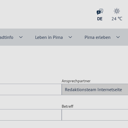
DE
24
℃
adtinfo
Leben in Pirna
Pirna erleben
Ansprechpartner
Betreff