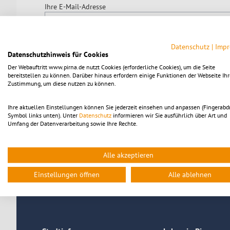
Ihre E-Mail-Adresse
Datenschutz
|
Imp
Datenschutzhinweis für Cookies
Der Webauftritt www.pirna.de nutzt Cookies (erforderliche Cookies), um die Seite
bereitstellen zu können. Darüber hinaus erfordern einige Funktionen der Webseite Ihr
Zustimmung, um diese nutzen zu können.
Ihre aktuellen Einstellungen können Sie jederzeit einsehen und anpassen (Fingerabd
Symbol links unten). Unter
Datenschutz
informieren wir Sie ausführlich über Art und
* Pflichtfeld
Umfang der Datenverarbeitung sowie Ihre Rechte.
Sie können Ihre Einwilligung zur Verarbeitung personenbe
Nachricht an die Stadtverwaltung Pirna widerrufen.
Alle akzeptieren
Senden
Einstellungen öffnen
Alle ablehnen