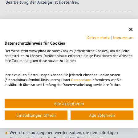
Bearbeitung der Anzeige ist kostenfrei.
Anzeige einer öffentlichen Lotterie oder Ausspielung
(109 KB)
Datenschutz
|
Impressum
Datenschutzhinweis für Cookies
Der Webauftritt www.pirna.de nutzt Cookies (erforderliche Cookies), um die Seite
Hinweise
bereitstellen zu können. Darüber hinaus erfordern einige Funktionen der Webseite
Ihre Zustimmung, um diese nutzen zu können.
Die Veranstaltung einer öffentlichen Lotterie oder Ausspielung
ist grundsätzlich fünf Tage vor Vertriebsbeginn beim Finanzamt
Ihre aktuellen Einstellungen können Sie jederzeit einsehen und anpassen
anzumelden. Für den gesamten Freistaat Sachsen ist das
(Fingerabdruck-Symbol links unten). Unter
Datenschutz
informieren wir Sie
Finanzamt Chemnitz-Mitte zuständig.
ausführlich über Art und Umfang der Datenverarbeitung sowie Ihre Rechte.
Der Wert eines Gewinns muss mindestens dem Einsatz (Preis des
Loses) entsprechen.
Alle akzeptieren
Erlaubt sind nur jene kleine Lotterien, bei denen der Teilnehmer
Einstellungen öffnen
Alle ablehnen
für seinen Einsatz einen Spielausweis (Los, Losröllchen oder
ähnlichen Teilnehmerausweis) erhält.
Wenn Lose ausgegeben werden sollen, die den sofortigen