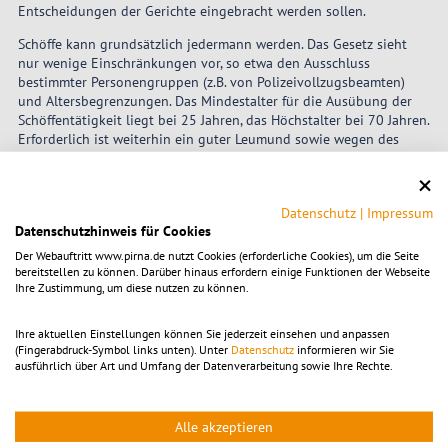
Entscheidungen der Gerichte eingebracht werden sollen.
Schöffe kann grundsätzlich jedermann werden. Das Gesetz sieht
nur wenige Einschränkungen vor, so etwa den Ausschluss
bestimmter Personengruppen (z.B. von Polizeivollzugsbeamten)
und Altersbegrenzungen. Das Mindestalter für die Ausübung der
Schöffentätigkeit liegt bei 25 Jahren, das Höchstalter bei 70 Jahren.
Erforderlich ist weiterhin ein guter Leumund sowie wegen des
mitunter längeren Sitzungsdienstes körperliche Eignung. Schöffen
beim Jugendgericht (Jugendschöffen) sollen darüber hinaus
erzieherisch befähigt und in der Jugenderziehung erfahren sein.
Datenschutz
|
Impressum
Die Schöffen werden durch Wahlausschüsse bei den Amtsgerichten
Datenschutzhinweis für Cookies
aus Vorschlagslisten der Gemeinde gewählt. Für die
Der Webauftritt www.pirna.de nutzt Cookies (erforderliche Cookies), um die Seite
Jugendschöffen werden die Vorschlagslisten durch die
bereitstellen zu können. Darüber hinaus erfordern einige Funktionen der Webseite
Jugendämter aufgestellt.
Ihre Zustimmung, um diese nutzen zu können.
Jeder Bürger kann sich als Schöffe bei seiner Wohnsitzgemeinde
Ihre aktuellen Einstellungen können Sie jederzeit einsehen und anpassen
oder als Jugendschöffe bei dem für ihn zuständigen Jugendamt
(Fingerabdruck-Symbol links unten). Unter
Datenschutz
informieren wir Sie
formlos bewerben oder andere ihm geeignet erscheinende
ausführlich über Art und Umfang der Datenverarbeitung sowie Ihre Rechte.
Personen vorschlagen.
Alle akzeptieren