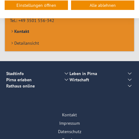
Fachdienst Rechtsangelegenheiten
Einstellungen öffnen
Alle ablehnen
Am Markt 1/2
01796
Pirna
Tel.:
+49 3501 556-342
Kontakt
Detailansicht
Stadtinfo
Leben in Pirna
Pirna erleben
Wirtschaft
Rathaus online
Kontakt
Impressum
Datenschutz