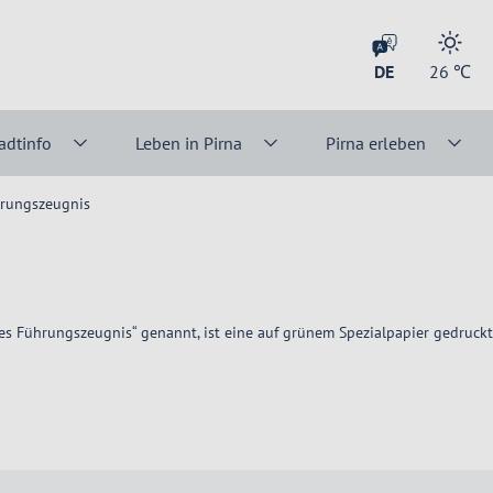
DE
26
℃
adtinfo
Leben in Pirna
Pirna erleben
rungszeugnis
s Führungszeugnis“ genannt, ist eine auf grünem Spezialpapier gedruckte