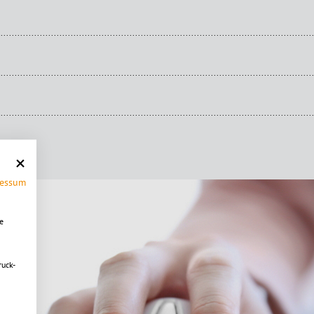
ressum
e
ruck-