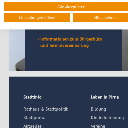
Alle akzeptieren
Die Terminvereinbarung für alle
Anliegen, die im Bürgerbüro der Stadt
Einstellungen öffnen
Alle ablehnen
Pirna erledigt werden können, ist
auch online möglich.
Informationen zum Bürgerbüro
und Terminvereinbarung
Stadtinfo
Leben in Pirna
Rathaus & Stadtpolitik
Bildung
Stadtporträt
Kinderbetreuung
Aktuelles
Vereine