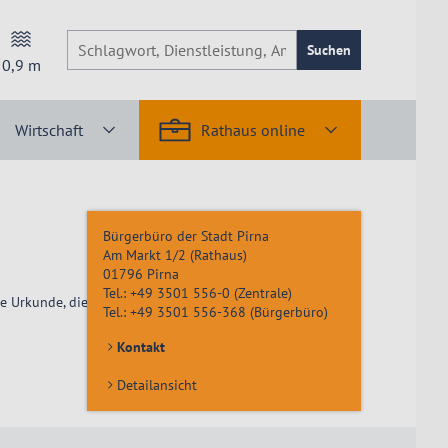
Suchen
0,9
m
Wirtschaft
Rathaus online
Bürgerbüro der Stadt Pirna
Am Markt 1/2 (Rathaus)
01796
Pirna
Tel.:
+49 3501 556-0
(Zentrale)
 Urkunde, die bescheinigt, ob die betreffende Person
Tel.:
+49 3501 556-368
(Bürgerbüro)
Kontakt
Detailansicht