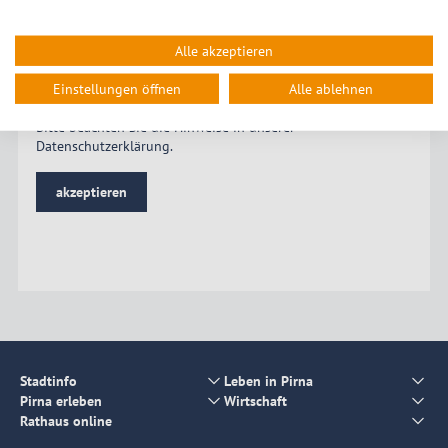
Mit dem Klick auf diesen Hinweistext akzeptieren Sie Cookies
Alle akzeptieren
für diesen Dienst.
Einstellungen öffnen
Alle ablehnen
Nach Aktivierung der Karte werden Daten von Open Street
Map Foundation erhoben und gegebenenfalls übertragen.
Bitte beachten Sie die Hinweise in unserer
Datenschutzerklärung
.
akzeptieren
Stadtinfo
Leben in Pirna
Pirna erleben
Wirtschaft
Rathaus online