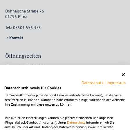
Dohnaische Straße 76
01796
Pirna
Tel.:
03501 556 375
Kontakt
Öffnungszeiten
Mittwoch: 10 bis 19 Uhr
Donnerstag: 10 bis 19 Uhr
Freitag: 10 bis 16 Uhr
Datenschutz
|
Impressum
Samstag: 10 bis 13 Uhr
Datenschutzhinweis für Cookies
montags und dienstags nach Vereinbarung (Klassen, Gruppen)
Der Webauftritt www.pirna.de nutzt Cookies (erforderliche Cookies), um die Seite
bereitstellen zu können. Darüber hinaus erfordern einige Funktionen der Webseite
Ihre Zustimmung, um diese nutzen zu können.
Um die Karte ansehen zu können, muss die Dienstleistung
OpenStreetMap
aktiviert
werden.
Ihre aktuellen Einstellungen können Sie jederzeit einsehen und anpassen
(Fingerabdruck-Symbol links unten). Unter
Datenschutz
informieren wir Sie
Die Einstellungen sind alternativ in der Kategorie
ausführlich über Art und Umfang der Datenverarbeitung sowie Ihre Rechte.
"Funktional" zu finden.