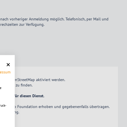
r nach vorheriger Anmeldung möglich. Telefonisch, per Mail und
rechzeiten zur Verfügung.
ressum
istung OpenStreetMap
aktiviert
werden.
nktional" zu finden.
e
Cookies für diesen Dienst.
ruck-
treet Map Foundation erhoben und gegebenenfalls übertragen.
zerklärung
.