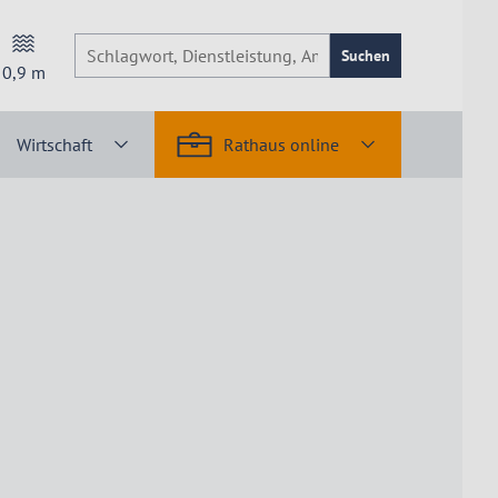
Suchen
0,9
m
Wirtschaft
Rathaus online