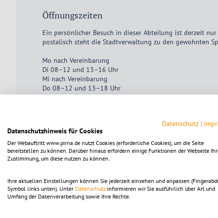
Öffnungszeiten
Ein persönlicher Besuch in dieser Abteilung ist derzeit nu
postalisch steht die Stadtverwaltung zu den gewohnten Sp
Mo nach Vereinbarung
Di 08–12 und 13–16 Uhr
Mi nach Vereinbarung
Do 08–12 und 13–18 Uhr
Fr nach Vereinbarung
Datenschutz
|
Imp
Datenschutzhinweis für Cookies
Um die Karte ansehen zu können, muss die Dienstle
Der Webauftritt www.pirna.de nutzt Cookies (erforderliche Cookies), um die Seite
Die Einstellungen sind alternativ in der Kategorie "Fu
bereitstellen zu können. Darüber hinaus erfordern einige Funktionen der Webseite Ihr
Zustimmung, um diese nutzen zu können.
Mit dem Klick auf diesen Hinweistext akzeptieren Sie 
Ihre aktuellen Einstellungen können Sie jederzeit einsehen und anpassen (Fingerabd
Nach Aktivierung der Karte werden Daten von Open S
Symbol links unten). Unter
Datenschutz
informieren wir Sie ausführlich über Art und
Bitte beachten Sie die Hinweise in unserer
Datenschut
Umfang der Datenverarbeitung sowie Ihre Rechte.
akzeptieren