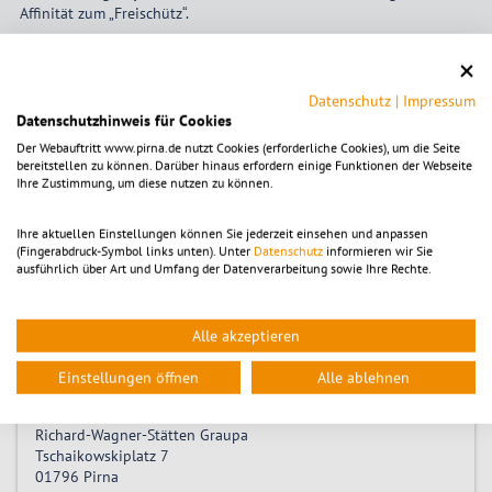
Affinität zum „Freischütz“.
Datenschutz
|
Impressum
Tickets
Datenschutzhinweis für Cookies
Der Webauftritt www.pirna.de nutzt Cookies (erforderliche Cookies), um die Seite
bereitstellen zu können. Darüber hinaus erfordern einige Funktionen der Webseite
Im Museumseintritt enthalten
Ihre Zustimmung, um diese nutzen zu können.
Ihre aktuellen Einstellungen können Sie jederzeit einsehen und anpassen
(Fingerabdruck-Symbol links unten). Unter
Datenschutz
informieren wir Sie
Zeitpunkt
ausführlich über Art und Umfang der Datenverarbeitung sowie Ihre Rechte.
Samstag 23.05.2026, 11:00
-
Sonntag 04.10.2026, 17:00
Alle akzeptieren
Einstellungen öffnen
Alle ablehnen
Location
Richard-Wagner-Stätten Graupa
Tschaikowskiplatz 7
01796
Pirna