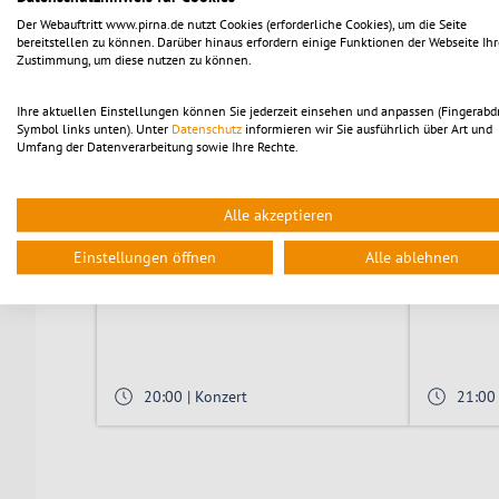
Der Webauftritt www.pirna.de nutzt Cookies (erforderliche Cookies), um die Seite
14:00 | Führung
17:00
bereitstellen zu können. Darüber hinaus erfordern einige Funktionen der Webseite Ihr
Zustimmung, um diese nutzen zu können.
© PR
25
25
SEPT.
SEPT.
Ihre aktuellen Einstellungen können Sie jederzeit einsehen und anpassen (Fingerabd
Symbol links unten). Unter
Datenschutz
informieren wir Sie ausführlich über Art und
Umfang der Datenverarbeitung sowie Ihre Rechte.
Alle akzeptieren
Micha Winkler & Friends
Dem Nac
Einstellungen öffnen
Alle ablehnen
20:00 | Konzert
21:00