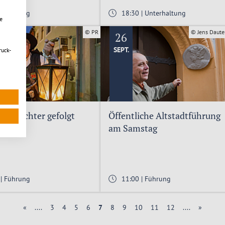
 | Führung
18:30 | Unterhaltung
e
© PR
© Jens Daute
26
SEPT.
ruck-
htwächter gefolgt
Öffentliche Altstadtführung
am Samstag
 | Führung
11:00 | Führung
«
....
3
4
5
6
7
8
9
10
11
12
....
»