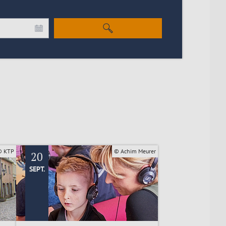
© KTP
© Achim Meurer
20
SEPT.