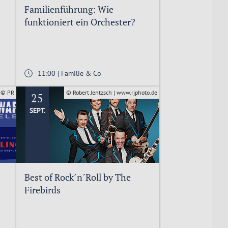
Familienführung: Wie
funktioniert ein Orchester?
11:00 | Familie & Co
© PR
© Robert Jentzsch | www.rjphoto.de
25
SEPT.
Best of Rock´n´Roll by The
Firebirds