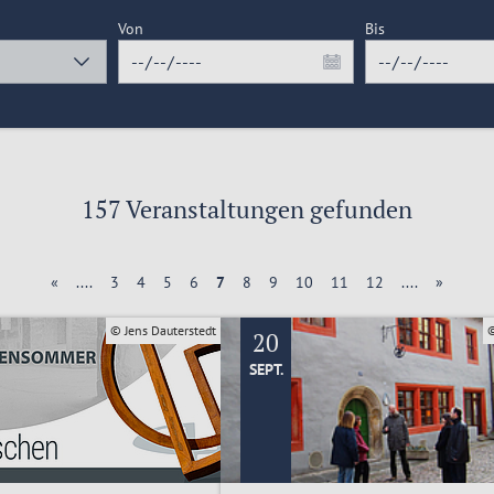
Von
Bis
157 Veranstaltungen gefunden
«
....
3
4
5
6
7
8
9
10
11
12
....
»
© Jens Dauterstedt
20
SEPT.