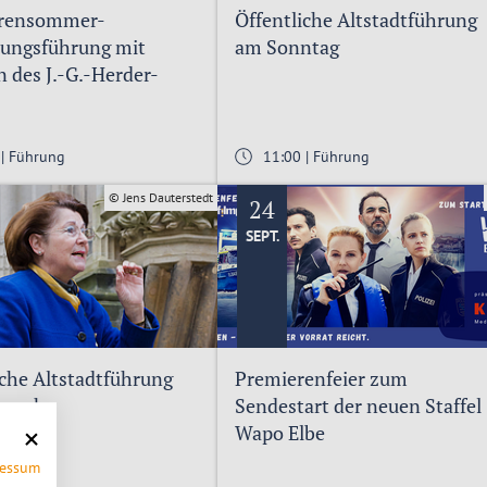
urensommer-
Öffentliche Altstadtführung
lungsführung mit
am Sonntag
n des J.-G.-Herder-
iums
 | Führung
11:00 | Führung
© Jens Dauterstedt
24
SEPT.
iche Altstadtführung
Premierenfeier zum
twoch
Sendestart der neuen Staffel
Wapo Elbe
ressum