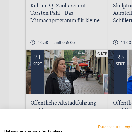
Kids im Q: Zauberei mit
Skulpt
Torsten Pahl - Das
Ausstel
Mitmachprogramm für kleine
Schüler
(und große) Leute
Gymnas
10:30 | Familie & Co
11:00
© KTP
21
23
SEPT.
SEPT.
Öffentliche Altstadtführung
Öffentl
am Montag
am Mit
Datenschutz
|
Imp
Datenschutzhinweis für Cookies