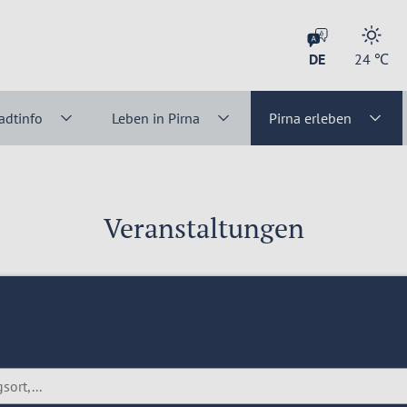
DE
24
℃
adtinfo
Leben in Pirna
Pirna erleben
Veranstaltungen