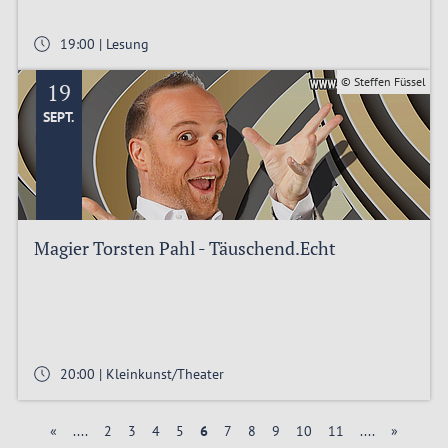
19:00 | Lesung
© Steffen Füssel
19
SEPT.
Magier Torsten Pahl - Täuschend.Echt
20:00 | Kleinkunst/Theater
«
....
2
3
4
5
6
7
8
9
10
11
....
»