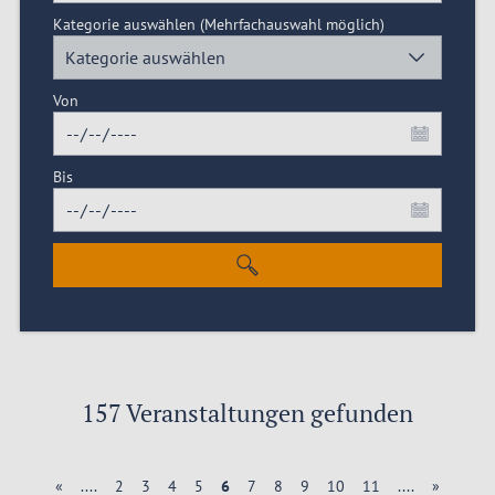
Kategorie auswählen
(Mehrfachauswahl möglich)
Kategorie auswählen
Von
Bis
157 Veranstaltungen gefunden
«
....
2
3
4
5
6
7
8
9
10
11
....
»