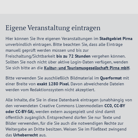
Eigene Veranstaltung eintragen
Hier können Sie Ihre eigenen Veranstaltungen im
Stadtgebiet Pirna
unverbindlich eintragen. Bitte beachten Sie, dass alle Einträge
manuell geprüft werden müssen und bis zur
Freischaltung/Sichtbarkeit
bis zu 72 Stunden
vergehen können.
Sollten Sie noch nicht über aktive Login-Daten verfügen, wenden
Sie sich bitte an die
Kultur- und Tourismusgesellschaft Pirna mbH
.
Bitte verwenden Sie auschließlich Bildmaterial im
Querformat
mit
einer Breite von
exakt 1280 Pixel
. Davon abweichende Dateien
werden vom Redaktionssystem nicht akzeptiert.
Alle Inhalte, die Sie in diese Datenbank eintragen (unabhängig von
den verwendeten Creative Commons Lizenmodellen
CC0, CC-BY
oder CC-BY-SA
), werden extern ausgespielt und sind damit
öffentlich zugänglich. Entsprechend dürfen Sie nur Texte und
Bilder verwenden, für die Sie auch die notwendigen Rechte zur
Weitergabe an Dritte besitzen. Weisen Sie im Fließtext zwingend
das
Urheberrecht
aus.