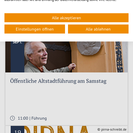
Alle akzeptieren
21:00 | Führung
Einstellungen öffnen
Alle ablehnen
© Jens Dauterstedt
19
SEPT.
Öffentliche Altstadtführung am Samstag
11:00 | Führung
© pirna-schreibt.de
19