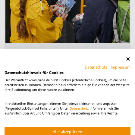
Mit der Gästekarte mobil kostenlos mit Bus, Bahn und Fähre
fahren.
Datenschutz
|
Impressum
Datenschutzhinweis für Cookies
Zur Gästekarte mobil
Der Webauftritt www.pirna.de nutzt Cookies (erforderliche Cookies), um die Seite
bereitstellen zu können. Darüber hinaus erfordern einige Funktionen der Webseite
Gästetaxesatzung
Ihre Zustimmung, um diese nutzen zu können.
© Aerial Mike – stock.adobe.com
Ihre aktuellen Einstellungen können Sie jederzeit einsehen und anpassen
(Fingerabdruck-Symbol links unten). Unter
Datenschutz
informieren wir Sie
ausführlich über Art und Umfang der Datenverarbeitung sowie Ihre Rechte.
Alle akzeptieren