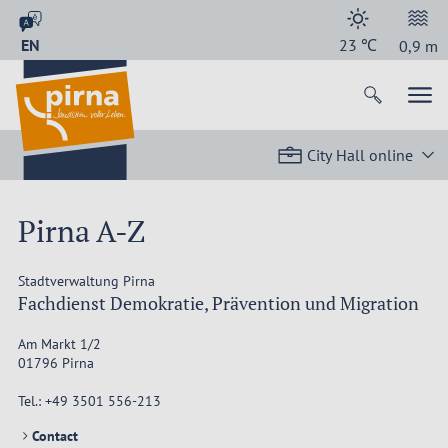
EN
23
℃
0,9
m
City Hall online
Pirna A-Z
Stadtverwaltung Pirna
Fachdienst Demokratie, Prävention und Migration
Am Markt 1/2
01796
Pirna
Tel.:
+49 3501 556-213
Contact