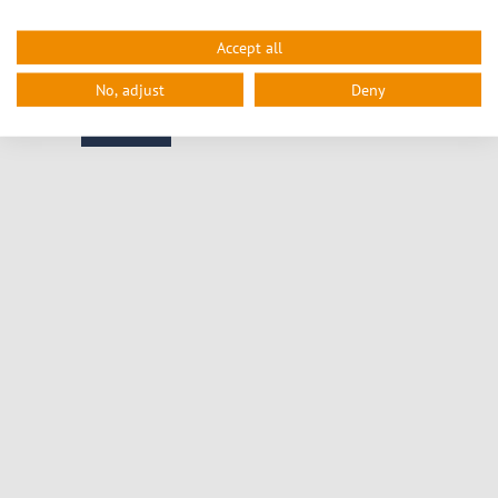
Accept all
cookie consent for open street map is required ...
privacy policy
No, adjust
Deny
enable