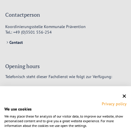
Contactperson
Koordinierungsstelle Kommunale Prävention
Tel.:
+49 (0)3501 556-254
Contact
Opening hours
Telefonisch steht dieser Fachdienst wie folgt zur Verfügung:
Mo nach Vereinbarung
Di 08–12 und 13–16 Uhr
Mi nach Vereinbarung
Privacy policy
Do 08–12 und 13–18 Uhr
We use cookies
Fr nach Vereinbarung
We may place these for analysis of our visitor data, to improve our website, show
Für persönliche Besuche wird um vorherige Anmeldung gebeten.
personalised content and to give you a great website experience. For more
information about the cookies we use open the settings.