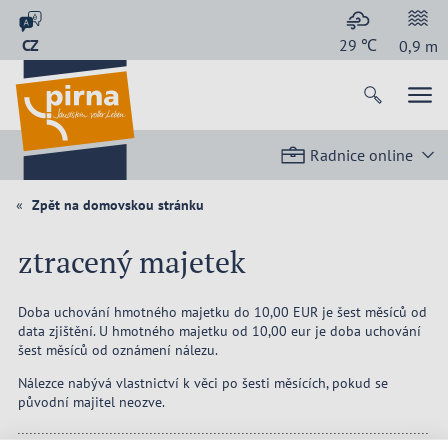
CZ
29
℃
0,9
m
Radnice online
Zpět na domovskou stránku
ztracený majetek
Doba uchování hmotného majetku do 10,00 EUR je šest měsíců od
data zjištění. U hmotného majetku od 10,00 eur je doba uchování
šest měsíců od oznámení nálezu.
Nálezce nabývá vlastnictví k věci po šesti měsících, pokud se
původní majitel neozve.