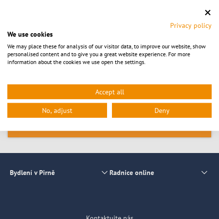
Zásady ochrany osobních údajů Úřad pro ztracený majetek
Privacy policy
We use cookies
We may place these for analysis of our visitor data, to improve our website, show
Bürgerbüro der Stadt Pirna
personalised content and to give you a great website experience. For more
Am Markt 1/2 (Rathaus)
information about the cookies we use open the settings.
01796
Pirna
Tel.:
+49 3501 556-0
(Zentrale)
Tel.:
+49 3501 556-368
(Bürgerbüro)
Accept all
Contact
No, adjust
Deny
Detailview
Bydlení v Pirně
Radnice online
Kontaktujte nás